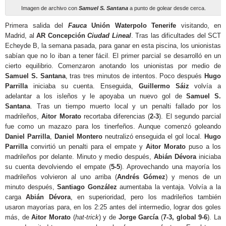
Imagen de archivo con
Samuel S. Santana
a punto de golear desde cerca.
Primera salida del
Fauca
Unión Waterpolo Tenerife
visitando, en
Madrid, al
AR Concepción
Ciudad Lineal
. Tras las dificultades del SCT
Echeyde B, la semana pasada, para ganar en esta piscina, los unionistas
sabían que no lo iban a tener fácil. El primer parcial se desarrolló en un
cierto equilibrio. Comenzaron anotando los unionistas por medio de
Samuel S. Santana
, tras tres minutos de intentos. Poco después
Hugo
Parrilla
iniciaba su cuenta. Enseguida,
Guillermo Sáiz
volvía a
adelantar a los isleños y le apoyaba un nuevo gol de
Samuel S.
Santana
. Tras un tiempo muerto local y un penalti fallado por los
madrileños,
Aitor Morato
recortaba diferencias (
2-3
). El segundo parcial
fue como un mazazo para los tinerfeños. Aunque comenzó goleando
Daniel Parrilla
,
Daniel Montero
neutralizó enseguida el gol local.
Hugo
Parrilla
convirtió un penalti para el empate y
Aitor Morato
puso a los
madrileños por delante. Minuto y medio después,
Abián Dévora
iniciaba
su cuenta devolviendo el empate (
5-5
). Aprovechando una mayoría los
madrileños volvieron al uno arriba (
Andrés Gómez
) y menos de un
minuto después,
Santiago González
aumentaba la ventaja. Volvía a la
carga
Abián Dévora
, en superioridad, pero los madrileños también
usaron mayorías para, en los 2:25 antes del intermedio, lograr dos goles
más, de
Aitor Morato
(
hat-trick
) y de
Jorge García
(
7-3, global 9-6
). La