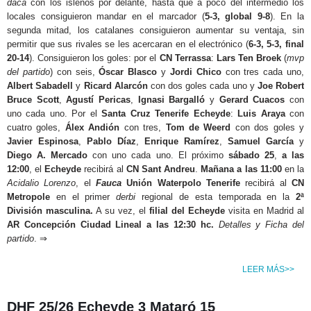
daca
con los isleños por delante, hasta que a poco del intermedio los
locales consiguieron mandar en el marcador (
5-3, global
9-8
). En la
segunda mitad, los catalanes consiguieron aumentar su ventaja, sin
permitir que sus rivales se les acercaran en el electrónico (
6-3, 5-3, final
20-14
). Consiguieron los goles: por el
CN Terrassa
:
Lars Ten Broek
(
mvp
del partido
) con seis,
Óscar Blasco
y
Jordi Chico
con tres cada uno,
Albert Sabadell
y
Ricard Alarcón
con dos goles cada uno y
Joe Robert
Bruce Scott
,
Agustí Pericas
,
Ignasi Bargalló
y
Gerard Cuacos
con
uno cada uno. Por el
Santa Cruz Tenerife Echeyde
:
Luis Araya
con
cuatro goles,
Álex Andión
con tres,
Tom de Weerd
con dos goles y
Javier Espinosa
,
Pablo Díaz
,
Enrique Ramírez
,
Samuel García
y
Diego A. Mercado
con uno cada uno. El próximo
sábado 25
,
a las
12:00
, el
Echeyde
recibirá al
CN Sant Andreu
.
Mañana a las 11:00
en la
Acidalio Lorenzo
, el
Fauca
Unión Waterpolo Tenerife
recibirá al
CN
Metropole
en el primer
derbi
regional de esta temporada en la
2ª
División masculina.
A su vez, el
filial del Echeyde
visita en Madrid al
AR Concepción Ciudad Lineal a las 12:30 hc.
Detalles y Ficha del
partido
. ⇒
LEER MÁS>>
DHF 25/26 Echeyde 3 Mataró 15