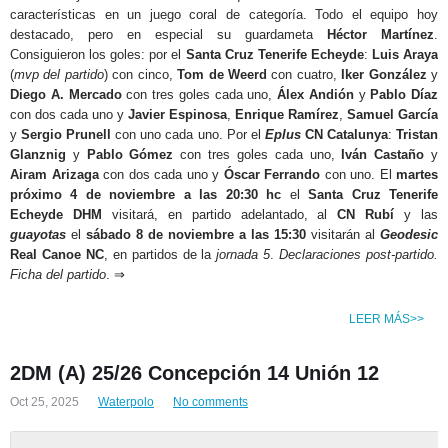
características en un juego coral de categoría. Todo el equipo hoy
destacado, pero en especial su guardameta
Héctor Martínez
.
Consiguieron los goles: por el
Santa Cruz Tenerife Echeyde
:
Luis Araya
(
mvp del partido
) con cinco,
Tom de Weerd
con cuatro,
Iker González
y
Diego A. Mercado
con tres goles cada uno,
Álex Andión
y
Pablo Díaz
con dos cada uno y
Javier Espinosa
,
Enrique Ramírez
,
Samuel García
y
Sergio Prunell
con uno cada uno. Por el
Eplus
CN Catalunya
:
Tristan
Glanznig
y
Pablo Gómez
con tres goles cada uno,
Iván Castaño
y
Airam Arizaga
con dos cada uno y
Óscar Ferrando
con uno. El
martes
próximo 4 de noviembre a las 20:30 hc
el
Santa Cruz Tenerife
Echeyde DHM
visitará, en partido adelantado, al
CN Rubí
y las
guayotas
el
sábado 8 de noviembre
a las 15:30
visitarán al
Geodesic
Real Canoe NC
, en partidos de la
jornada 5
.
Declaraciones post-partido.
Ficha del partido
. ⇒
LEER MÁS>>
2DM (A) 25/26 Concepción 14 Unión 12
Oct 25, 2025
Waterpolo
No comments