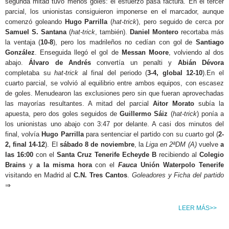
segunda mitad tuvo menos goles: el esfuerzo pasa factura. En el tercer
parcial, los unionistas consiguieron imponerse en el marcador, aunque
comenzó goleando
Hugo Parrilla
(
hat-trick
), pero seguido de cerca por
Samuel S. Santana
(
hat-trick
, también).
Daniel Montero
recortaba más
la ventaja (
10-8
), pero los madrileños no cedían con gol de
Santiago
González
. Enseguida llegó el gol de
Messan Moore
, volviendo al dos
abajo.
Álvaro de Andrés
convertía un penalti y
Abián Dévora
completaba su
hat-trick
al final del periodo (
3-4, global 12-10
).En el
cuarto parcial, se volvió al equilibrio entre ambos equipos, con escasez
de goles. Menudearon las exclusiones pero sin que fueran aprovechadas
las mayorías resultantes. A mitad del parcial
Aitor Morato
subía la
apuesta, pero dos goles seguidos de
Guillermo Sáiz
(
hat-trick
) ponía a
los unionistas uno abajo con 3:47 por delante. A casi dos minutos del
final, volvía
Hugo Parrilla
para sentenciar el partido con su cuarto gol (
2-
2, final 14-12
). El
sábado 8 de noviembre
, la
Liga en 2ªDM (A)
vuelve
a
las 16:00
con el
Santa Cruz Tenerife Echeyde B
recibiendo al
Colegio
Brains
y
a la misma hora
con el
Fauca
Unión Waterpolo Tenerife
visitando en Madrid al
C.N. Tres Cantos
.
Goleadores y Ficha del partido
⇒
LEER MÁS>>