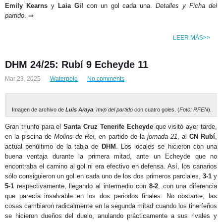
Emily Kearns
y
Laia Gil
con un gol cada una.
Detalles y Ficha del
partido
. ⇒
LEER MÁS>>
DHM 24/25: Rubí 9 Echeyde 11
Mar 23, 2025
Waterpolo
No comments
Imagen de archivo de
Luis Araya
,
mvp del partido
con cuatro goles. (
Foto: RFEN
).
Gran triunfo para el
Santa Cruz Tenerife Echeyde
que visitó ayer tarde,
en la piscina de
Molins de Rei
, en partido de la
jornada 21
, al
CN Rubí
,
actual penúltimo de la tabla de
DHM
. Los locales se hicieron con una
buena ventaja durante la primera mitad, ante un Echeyde que no
encontraba el camino al gol ni era efectivo en defensa. Así, los canarios
sólo consiguieron un gol en cada uno de los dos primeros parciales,
3-1
y
5-1
respectivamente, llegando al intermedio con
8-2
, con una diferencia
que parecía insalvable en los dos periodos finales. No obstante, las
cosas cambiaron radicalmente en la segunda mitad cuando los tinerfeños
se hicieron dueños del duelo, anulando prácticamente a sus rivales y