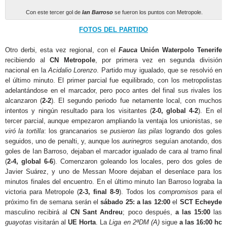
Con este tercer gol de
Ian Barroso
se fueron los puntos con Metropole.
FOTOS DEL PARTIDO
Otro derbi, esta vez regional, con el
Fauca
Unión Waterpolo Tenerife
recibiendo al
CN Metropole
, por primera vez en segunda división
nacional en la
Acidalio Lorenzo
. Partido muy igualado, que se resolvió en
el último minuto. El primer parcial fue equilibrado, con los metropolistas
adelantándose en el marcador, pero poco antes del final sus rivales los
alcanzaron (
2-2
). El segundo periodo fue netamente local, con muchos
intentos y ningún resultado para los visitantes (
2-0, global 4-2
). En el
tercer parcial, aunque empezaron ampliando la ventaja los unionistas, se
viró la tortilla
: los grancanarios se
pusieron las pilas
logrando dos goles
seguidos, uno de penalti, y, aunque los
aurinegros
seguían anotando, dos
goles de Ian Barroso, dejaban el marcador igualado de cara al tramo final
(
2-4, global 6-6
). Comenzaron goleando los locales, pero dos goles de
Javier Suárez, y uno de Messan Moore dejaban el desenlace para los
minutos finales del encuentro. En el último minuto Ian Barroso lograba la
victoria para Metropole (
2-3, final 8-9
). Todos los
compromisos
para el
próximo fin de semana serán el
sábado 25: a las 12:00
el
SCT Echeyde
masculino recibirá al
CN Sant Andreu
; poco después,
a las 15:00
las
guayotas
visitarán al
UE Horta
. La
Liga en 2ªDM (A)
sigue
a
las 16:00 hc