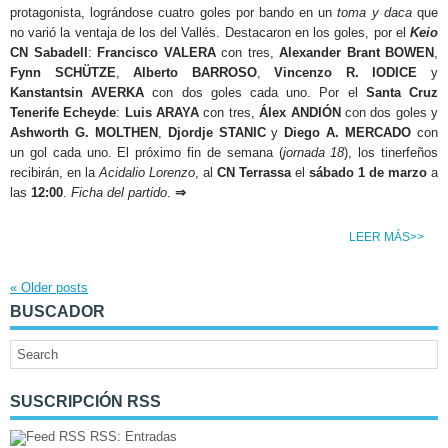
protagonista, lográndose cuatro goles por bando en un
toma y daca
que
no varió la ventaja de los del Vallés. Destacaron en los goles, por el
Keio
CN Sabadell
:
Francisco VALERA
con tres,
Alexander Brant BOWEN
,
Fynn SCHÜTZE
,
Alberto BARROSO
,
Vincenzo R. IODICE
y
Kanstantsin AVERKA
con dos goles cada uno. Por el
Santa Cruz
Tenerife Echeyde
:
Luis ARAYA
con tres,
Álex ANDIÓN
con dos goles y
Ashworth G. MOLTHEN
,
Djordje STANIC
y
Diego A. MERCADO
con
un gol cada uno. El próximo fin de semana (
jornada 18
), los tinerfeños
recibirán, en la
Acidalio Lorenzo
, al
CN Terrassa
el
sábado 1 de marzo
a
las
12:00
.
Ficha del partido
.
⇒
LEER MÁS>>
«
Older posts
BUSCADOR
SUSCRIPCIÓN RSS
RSS: Entradas