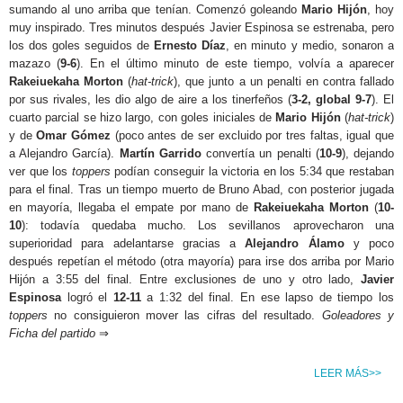
sumando al uno arriba que tenían. Comenzó goleando
Mario Hijón
, hoy
muy inspirado. Tres minutos después Javier Espinosa se estrenaba, pero
los dos goles seguidos de
Ernesto Díaz
, en minuto y medio, sonaron a
mazazo (
9-6
). En el último minuto de este tiempo, volvía a aparecer
Rakeiuekaha Morton
(
hat-trick
), que junto a un penalti en contra fallado
por sus rivales, les dio algo de aire a los tinerfeños (
3-2, global 9-7
). El
cuarto parcial se hizo largo, con goles iniciales de
Mario Hijón
(
hat-trick
)
y de
Omar Gómez
(poco antes de ser excluido por tres faltas, igual que
a Alejandro García).
Martín Garrido
convertía un penalti (
10-9
), dejando
ver que los
toppers
podían conseguir la victoria en los 5:34 que restaban
para el final. Tras un tiempo muerto de Bruno Abad, con posterior jugada
en mayoría, llegaba el empate por mano de
Rakeiuekaha Morton
(
10-
10
): todavía quedaba mucho. Los sevillanos aprovecharon una
superioridad para adelantarse gracias a
Alejandro Álamo
y poco
después repetían el método (otra mayoría) para irse dos arriba por Mario
Hijón a 3:55 del final. Entre exclusiones de uno y otro lado,
Javier
Espinosa
logró el
12-11
a 1:32 del final. En ese lapso de tiempo los
toppers
no consiguieron mover las cifras del resultado.
Goleadores y
Ficha del partido
⇒
LEER MÁS>>