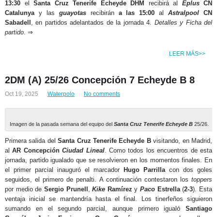
13:30
el
Santa Cruz Tenerife Echeyde DHM
recibirá al
Eplus
CN
Catalunya
y las
guayotas
recibirán
a las 15:00
al
Astralpool
CN
Sabadell
, en partidos adelantados de la jornada 4.
Detalles y Ficha del
partido
. ⇒
LEER MÁS>>
2DM (A) 25/26 Concepción 7 Echeyde B 8
Oct 19, 2025
Waterpolo
No comments
Imagen de la pasada semana del equipo del
Santa Cruz Tenerife Echeyde B
25/26.
Primera salida del
Santa Cruz Tenerife Echeyde B
visitando, en Madrid,
al
AR Concepción
Ciudad Lineal
. Como todos los encuentros de esta
jornada, partido igualado que se resolvieron en los momentos finales. En
el primer parcial inauguró el marcador
Hugo Parrilla
con dos goles
seguidos, el primero de penalti. A continuación contestaron los
toppers
por medio de
Sergio Prunell
,
Kike
Ramírez
y
Paco
Estrella
(
2-3
). Esta
ventaja inicial se mantendría hasta el final. Los tinerfeños siguieron
sumando en el segundo parcial, aunque primero igualó
Santiago