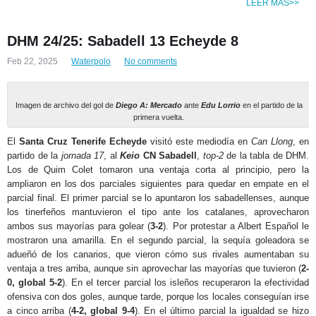
LEER MÁS>>
DHM 24/25: Sabadell 13 Echeyde 8
Feb 22, 2025
Waterpolo
No comments
Imagen de archivo del gol de
Diego A: Mercado
ante
Edu Lorrio
en el partido de la
primera vuelta.
El
Santa Cruz Tenerife Echeyde
visitó este mediodía en
Can Llong
, en
partido de la
jornada 17
, al
Keio
CN Sabadell
,
top-2
de la tabla de DHM.
Los de Quim Colet tomaron una ventaja corta al principio, pero la
ampliaron en los dos parciales siguientes para quedar en empate en el
parcial final. El primer parcial se lo apuntaron los sabadellenses, aunque
los tinerfeños mantuvieron el tipo ante los catalanes, aprovecharon
ambos sus mayorías para golear (
3-2
). Por protestar a Albert Español le
mostraron una amarilla. En el segundo parcial, la sequía goleadora se
adueñó de los canarios, que vieron cómo sus rivales aumentaban su
ventaja a tres arriba, aunque sin aprovechar las mayorías que tuvieron (
2-
0, global 5-2
). En el tercer parcial los isleños recuperaron la efectividad
ofensiva con dos goles, aunque tarde, porque los locales conseguían irse
a cinco arriba (
4-2, global 9-4
). En el último parcial la igualdad se hizo