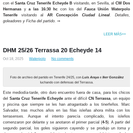
con el
Santa Cruz Tenerife Echeyde B
visitando, en Sevilla, al
CW Dos
Hermanas
y
a las
16:30 hc
con los del
Fauca
Unión Waterpolo
Tenerife
visitando al
AR Concepción
Ciudad Lineal
.
Detalles,
goleadores y Ficha del partido
. ⇒
LEER MÁS>>
DHM 25/26 Terrassa 20 Echeyde 14
Oct 18, 2025
Waterpolo
No comments
Foto de archivo del partido en Tenerife 24/25, con
Luis Araya
e
Iker González
luchando con defensas del Terrassa.
Este mediodía-tarde, otro duro encuentro fuera de casa, para los chicos
del
Santa Cruz Tenerife Echeyde
ante el difícil
CN Terrassa
, un equipo
y piscina que siempre se les han
atragantado
a los tinerfeños. Marc
Salvador, tras muchos años en las filas isleñas ahora milita con los
terrasenses. Aunque el intento parecía complicado, los isleños
comenzaron por delante y se anotaron el primer parcial (
4-5
). A partir del
segundo parcial, los goles siguieron cayendo y se produjo un
toma y