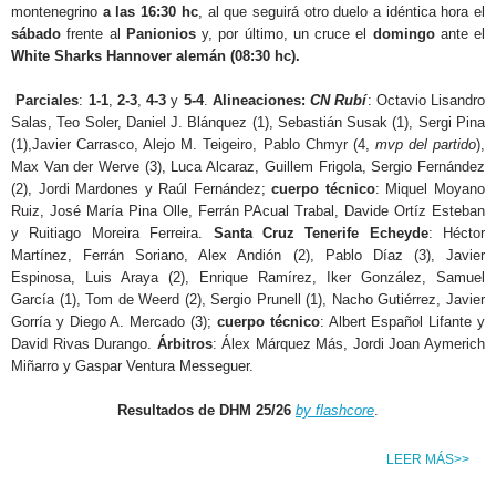
montenegrino
a l
as 16:30
hc
, al que seguirá otro duelo a idéntica hora el
sábado
frente al
Panionios
y, por último, un cruce el
domingo
ante el
White Sharks Hannover
alemán (
08:30 hc
).
Parciales
:
1-1
,
2-3
,
4-3
y
5-4
.
Alineaciones:
CN Rubí
: Octavio Lisandro
Salas, Teo Soler, Daniel J. Blánquez (1), Sebastián Susak (1), Sergi Pina
(1),Javier Carrasco, Alejo M. Teigeiro, Pablo Chmyr (4,
mvp del partido
),
Max Van der Werve (3), Luca Alcaraz, Guillem Frigola, Sergio Fernández
(2), Jordi Mardones y Raúl Fernández;
cuerpo técnico
: Miquel Moyano
Ruiz, José María Pina Olle, Ferrán PAcual Trabal, Davide Ortíz Esteban
y Ruitiago Moreira Ferreira.
Santa Cruz Tenerife Echeyde
: Héctor
Martínez, Ferrán Soriano, Alex Andión (2), Pablo Díaz (3), Javier
Espinosa, Luis Araya (2), Enrique Ramírez, Iker González, Samuel
García (1), Tom de Weerd (2), Sergio Prunell (1), Nacho Gutiérrez, Javier
Gorría y Diego A. Mercado (3);
cuerpo técnico
: Albert Español Lifante y
David Rivas Durango.
Árbitros
: Álex Márquez Más, Jordi Joan Aymerich
Miñarro y Gaspar Ventura Messeguer.
Resultados de DHM 25/26
by flashcore
.
LEER MÁS>>