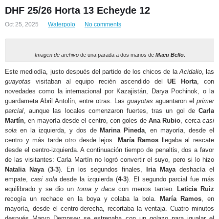
DHF 25/26 Horta 13 Echeyde 12
Oct 25, 2025
Waterpolo
No comments
Imagen de archivo
de una parada a dos manos de
Macu Bello
.
Este mediodía, justo después del partido de los chicos de la
Acidalio
, las
guayotas
visitaban al equipo recién ascendido del
UE Horta
, con
novedades como la internacional por Kazajistán, Darya Pochinok, o la
guardameta Abril Antolín, entre otras. Las
guayotas
aguantaron el
primer
parcial
, aunque las locales comenzaron fuertes, tras un gol de
Carla
Martín
, en mayoría desde el centro, con goles de
Ana Rubio
, cerca
casi
sola
en la izquierda, y dos de
Marina Pineda
, en mayoría, desde el
centro y más tarde otro desde lejos.
María Ramos
llegaba al rescate
desde el centro-izquierda. A continuación tiempo de penaltis, dos a favor
de las visitantes: Carla Martín no logró convertir el suyo, pero si lo hizo
Natalia Naya
(
3-3
). En los segundos finales,
Iria Maya
deshacía el
empate,
casi sola
desde la izquierda (
4-3
). El segundo parcial fue más
equilibrado y se dio un
toma y daca
con menos tanteo.
Leticia Ruiz
recogía un rechace en la boya y colaba la bola.
María Ramos
, en
mayoría, desde el centro-derecha, recortaba la ventaja. Cuatro minutos
después Maryn Dempsey se estrenaba con un golazo para igualar el