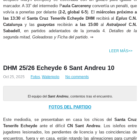
marcador. A 33” del intermedio P
aula Carcereny
convertía un penalti, que
volvía a ponerlas por delante (
2-2, global 6-5
). El
miércoles próximo a
las 13:30
el
Santa Cruz Tenerife Echeyde DHM
recibirá al
Eplus
C.N.
Catalunya
y las
guayotas
recibirán
a las 15:00
al
Astralpool
C.N.
Sabadell
, en partidos adelantados de la jornada 4.
Detalles de la
segunda mitad, Goleadoras y Ficha del partido
. ⇒
LEER MÁS>>
DHM 25/26 Echeyde 6 Sant Andreu 10
Oct 25, 2025
Fotos
,
Waterpolo
No comments
El equipo del
Sant Andreu
, contentos tras el encuentro.
FOTOS DEL PARTIDO
Este mediodía, se presentaban en casa los chicos del
Santa Cruz
Tenerife Echeyde
ante el difícil
CN Sant Andreu
. Los isleños entre
jugadores lesionados, los pendientes de licencia y las coincidencias de
encuentros, fuera y en casa, están rotando las alineaciones para cumplir