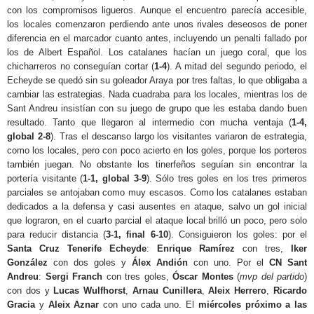
con los compromisos ligueros. Aunque el encuentro parecía accesible,
los locales comenzaron perdiendo ante unos rivales deseosos de poner
diferencia en el marcador cuanto antes, incluyendo un penalti fallado por
los de Albert Español. Los catalanes hacían un juego coral, que los
chicharreros no conseguían cortar (
1-4
). A mitad del segundo periodo, el
Echeyde se quedó sin su goleador Araya por tres faltas, lo que obligaba a
cambiar las estrategias. Nada cuadraba para los locales, mientras los de
Sant Andreu insistían con su juego de grupo que les estaba dando buen
resultado. Tanto que llegaron al intermedio con mucha ventaja (
1-4,
global 2-8
). Tras el descanso largo los visitantes variaron de estrategia,
como los locales, pero con poco acierto en los goles, porque los porteros
también juegan. No obstante los tinerfeños seguían sin encontrar la
portería visitante (
1-1, global 3-9
). Sólo tres goles en los tres primeros
parciales se antojaban como muy escasos. Como los catalanes estaban
dedicados a la defensa y casi ausentes en ataque, salvo un gol inicial
que lograron, en el cuarto parcial el ataque local brilló un poco, pero solo
para reducir distancia (
3-1, final 6-10
). Consiguieron los goles: por el
Santa Cruz Tenerife Echeyde
:
Enrique Ramírez
con tres,
Iker
González
con dos goles y
Álex Andión
con uno. Por el
CN Sant
Andreu
:
Sergi Franch
con tres goles,
Óscar Montes
(
mvp del partido
)
con dos y
Lucas Wulfhorst
,
Arnau Cunillera
,
Aleix Herrero
,
Ricardo
Gracia
y
Aleix Aznar
con uno cada uno. El
miércoles próximo a las