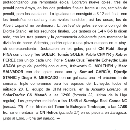
protagonizando una remontada épica. Lograron nueve goles, tres de
penalti parta Araya, en los dos periodos finales frente a uno, también de
penalti, para los catalanes. La igualada se consiguió a 3:12 del final, con
los tinerfeños en racha y sus rivales hundidos; así las cosas, los de
Albert Español no perdonaron. El
festival de goles
se cerró con gol de
Djordje Stanic, en los segundos finales. Los tanteos de
1-4
y
0-5
lo dicen
todo, con los tres puntos y la
permanencia
adelantada
para mantener la
división de honor. Además, podrán optar a una plaza europea en el
play-
off
correspondiente. Destacaron en los goles, por el
CN Rubí
:
Sergi
PINA
con cinco y
Teo SOLER
,
Tomás SOLER
,
Pablo CHMYR
y
Xabier
PÉREZ
con un gol cada uno. Por el
Santa Cruz Tenerife Echeyde
:
Luis
ARAYA
(
mvp del partido
) con cuatro,
Ashworth G. MOLTHEN
y
Marc
SALVADOR
con dos goles cada uno y
Samuel GARCÍA
,
Djordje
STANIC
y
Diego A. MERCADO
con un gol cada uno. El próximo fin de
semana, triple compromiso para los equipos del Echeyde, todos el
sábado 29
. El equipo de DHM recibirá, en la
Acidalio Lorenzo
, al
SolarTradex
CN Mataró
a las
12:00
(
jornada 22
, última de la Liga
regular). Las
guayotas
recibirán
a las 13:45
al
Simalga
Real Canoe NC
(
jornada 20
). Y los filiales del
Tenerife Echeyde Timbeque
,
a las 17:00
hc
, se enfrentarán al
CN Helios
(
jornada 17
) en su piscina en Zaragoza,
junto al Ebro.
Ficha del partido
.
⇒