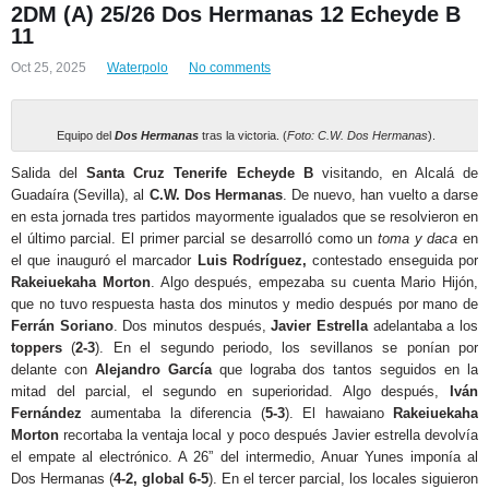
2DM (A) 25/26 Dos Hermanas 12 Echeyde B
11
Oct 25, 2025
Waterpolo
No comments
Equipo del
Dos Hermanas
tras la victoria. (
Foto: C.W. Dos Hermanas
).
Salida del
Santa Cruz Tenerife Echeyde B
visitando, en Alcalá de
Guadaíra (Sevilla), al
C.W. Dos Hermanas
. De nuevo, han vuelto a darse
en esta jornada tres partidos mayormente igualados que se resolvieron en
el último parcial. El primer parcial se desarrolló como un
toma y daca
en
el que inauguró el marcador
Luis Rodríguez,
contestado enseguida por
Rakeiuekaha Morton
. Algo después, empezaba su cuenta Mario Hijón,
que no tuvo respuesta hasta dos minutos y medio después por mano de
Ferrán Soriano
. Dos minutos después,
Javier Estrella
adelantaba a los
toppers
(
2-3
). En el segundo periodo, los sevillanos se ponían por
delante con
Alejandro García
que lograba dos tantos seguidos en la
mitad del parcial, el segundo en superioridad. Algo después,
Iván
Fernández
aumentaba la diferencia (
5-3
). El hawaiano
Rakeiuekaha
Morton
recortaba la ventaja local y poco después Javier estrella devolvía
el empate al electrónico. A 26” del intermedio, Anuar Yunes imponía al
Dos Hermanas (
4-2, global 6-5
). En el tercer parcial, los locales siguieron