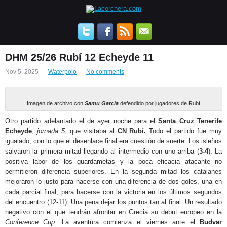
DHM 25/26 Rubí 12 Echeyde 11
Nov 5, 2025
Waterpolo
No comments
Imagen de archivo con
Samu García
defendido por jugadores de Rubí.
Otro partido adelantado el de ayer noche para el
Santa Cruz Tenerife
Echeyde
,
jornada 5
, que visitaba al
CN Rubí
.
Todo el partido fue muy
igualado, con lo que el desenlace final era cuestión de suerte. Los isleños
salvaron la primera mitad llegando al intermedio con uno arriba (
3-4
). La
positiva labor de los guardametas y la poca eficacia atacante no
permitieron diferencia superiores. En la segunda mitad los catalanes
mejoraron lo justo para hacerse con una diferencia de dos goles, una en
cada parcial final, para hacerse con la victoria en los últimos segundos
del encuentro (12-11). Una pena dejar los puntos tan al final. Un resultado
negativo con el que tendrán afrontar en Grecia su debut europeo en la
Conference Cup
. La aventura comienza el viernes ante el
Budvar