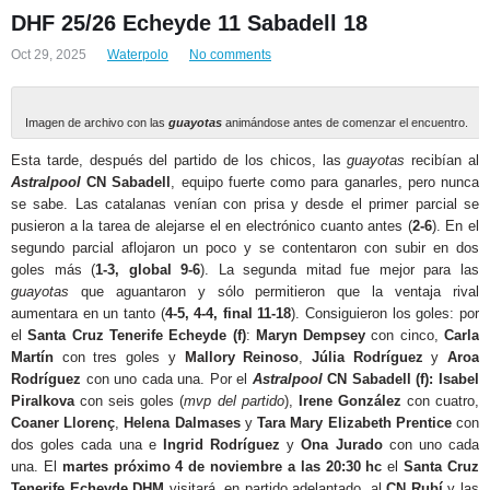
DHF 25/26 Echeyde 11 Sabadell 18
Oct 29, 2025
Waterpolo
No comments
Imagen de archivo con las
guayotas
animándose antes de comenzar el encuentro.
Esta tarde, después del partido de los chicos, las
guayotas
recibían al
Astralpool
CN Sabadell
, equipo fuerte como para ganarles, pero nunca
se sabe. Las catalanas venían con prisa y desde el primer parcial se
pusieron a la tarea de alejarse el en electrónico cuanto antes (
2-6
). En el
segundo parcial aflojaron un poco y se contentaron con subir en dos
goles más (
1-3, global 9-6
). La segunda mitad fue mejor para las
guayotas
que aguantaron y sólo permitieron que la ventaja rival
aumentara en un tanto (
4-5, 4-4, final 11-18
). Consiguieron los goles: por
el
Santa Cruz Tenerife Echeyde (f)
:
Maryn Dempsey
con cinco,
Carla
Martín
con tres goles y
Mallory Reinoso
,
Júlia Rodríguez
y
Aroa
Rodríguez
con uno cada una. Por el
Astralpool
CN Sabadell (f):
Isabel
Piralkova
con seis goles (
mvp del partido
),
Irene González
con cuatro,
Coaner Llorenç
,
Helena Dalmases
y
Tara Mary Elizabeth Prentice
con
dos goles cada una e
Ingrid Rodríguez
y
Ona Jurado
con uno cada
una. El
martes próximo 4 de noviembre a las 20:30 hc
el
Santa Cruz
Tenerife Echeyde DHM
visitará, en partido adelantado, al
CN Rubí
y las