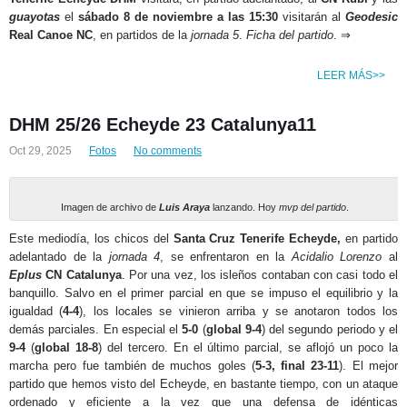
guayotas
el
sábado 8 de noviembre
a las 15:30
visitarán al
Geodesic
Real Canoe NC
, en partidos de la
jornada 5
.
Ficha del partido
. ⇒
LEER MÁS>>
DHM 25/26 Echeyde 23 Catalunya11
Oct 29, 2025
Fotos
No comments
Imagen de archivo de
Luis Araya
lanzando. Hoy
mvp del partido
.
Este mediodía, los chicos del
Santa Cruz Tenerife Echeyde,
en partido
adelantado de la
jornada 4
, se enfrentaron en la
Acidalio Lorenzo
al
Eplus
CN Catalunya
. Por una vez, los isleños contaban con casi todo el
banquillo. Salvo en el primer parcial en que se impuso el equilibrio y la
igualdad (
4-4
), los locales se vinieron arriba y se anotaron todos los
demás parciales. En especial el
5-0
(
global 9-4
) del segundo periodo y el
9-4
(
global 18-8
) del tercero. En el último parcial, se aflojó un poco la
marcha pero fue también de muchos goles (
5-3, final 23-11
). El mejor
partido que hemos visto del Echeyde, en bastante tiempo, con un ataque
ordenado y eficiente a la vez que una defensa de idénticas