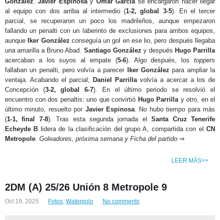
González
.
Javier Espinosa
y
Omar García
se encargaron hacer llegar
al equipo con dos arriba al intermedio (
1-2, global 3-5
). En el tercer
parcial, se recuperaron un poco los madrileños, aunque empezaron
fallando un penalti con un laberinto de exclusiones para ambos equipos,
aunque
Iker González
conseguía un gol en ese lio, pero después llegaba
una amarilla a Bruno Abad.
Santiago González
y después
Hugo Parrilla
acercaban a los suyos al empate (
5-6
). Algo después, los
toppers
fallaban un penalti, pero volvía a parecer
Iker González
para ampliar la
ventaja. Acabando el parcial,
Daniel Parrilla
volvía a acercar a los de
Concepción (
3-2, global 6-7
). En el último periodo se resolvió el
encuentro con dos penaltis: uno que convirtió
Hugo Parrilla
y otro, en el
último minuto, resuelto por
Javier Espinosa
. No hubo tiempo para más
(
1-1, final 7-8
). Tras esta segunda jornada el
Santa Cruz Tenerife
Echeyde B
lidera de la clasificación del grupo A, compartida con el
CN
Metropole
.
Goleadores, próxima semana y Ficha del partido
⇒
LEER MÁS>>
2DM (A) 25/26 Unión 8 Metropole 9
Oct 19, 2025
Fotos
,
Waterpolo
No comments