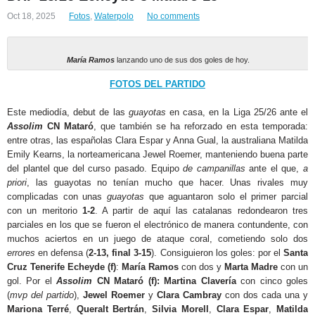
Oct 18, 2025
Fotos
,
Waterpolo
No comments
María Ramos
lanzando uno de sus dos goles de hoy.
FOTOS DEL PARTIDO
Este mediodía, debut de las
guayotas
en casa, en la Liga 25/26 ante el
Assolim
CN Mataró
, que también se ha reforzado en esta temporada:
entre otras, las españolas Clara Espar y Anna Gual, la australiana Matilda
Emily Kearns, la norteamericana Jewel Roemer, manteniendo buena parte
del plantel que del curso pasado. Equipo
de campanillas
ante el que,
a
priori
, las guayotas no tenían mucho que hacer. Unas rivales muy
complicadas con unas
guayotas
que aguantaron solo el primer parcial
con un meritorio
1-2
. A partir de aquí las catalanas redondearon tres
parciales en los que se fueron el electrónico de manera contundente, con
muchos aciertos en un juego de ataque coral, cometiendo solo dos
errores
en defensa (
2-13, final 3-15
). Consiguieron los goles: por el
Santa
Cruz Tenerife Echeyde (f)
:
María Ramos
con dos y
Marta Madre
con un
gol. Por el
Assolim
CN Mataró (f):
Martina Clavería
con cinco goles
(
mvp del partido
),
Jewel Roemer
y
Clara Cambray
con dos cada una y
Mariona Terré
,
Queralt Bertrán
,
Silvia Morell
,
Clara Espar
,
Matilda