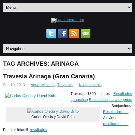
TAG ARCHIVES:
ARINAGA
Travesía Arinaga (Gran Canaria)
Sep 10, 2013
Aguas Abiertas
,
Travesías
No comments
Travesía 1800 metros:
Resultados
generales
/
Resultados por categorías
— Benjamines:
Resultados
—
Carlos Ojeda y David Brito
Alevines:
resultados
—
Popular-infantil:
resultados
.