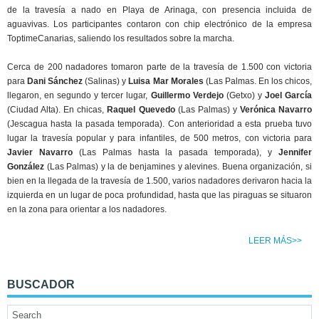
de la travesía a nado en Playa de Arinaga, con presencia incluida de
aguavivas. Los participantes contaron con chip electrónico de la empresa
ToptimeCanarias, saliendo los resultados sobre la marcha.
Cerca de 200 nadadores tomaron parte de la travesía de 1.500 con victoria
para
Dani Sánchez
(Salinas) y
Luisa Mar Morales
(Las Palmas. En los chicos,
llegaron, en segundo y tercer lugar,
Guillermo Verdejo
(Getxo) y
Joel García
(Ciudad Alta). En chicas,
Raquel Quevedo
(Las Palmas) y
Verónica Navarro
(Jescagua hasta la pasada temporada). Con anterioridad a esta prueba tuvo
lugar la travesía popular y para infantiles, de 500 metros, con victoria para
Javier Navarro
(Las Palmas hasta la pasada temporada), y
Jennifer
González
(Las Palmas) y la de benjamines y alevines. Buena organización, si
bien en la llegada de la travesía de 1.500, varios nadadores derivaron hacia la
izquierda en un lugar de poca profundidad, hasta que las piraguas se situaron
en la zona para orientar a los nadadores.
LEER MÁS>>
BUSCADOR