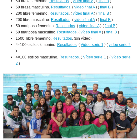
50 braza femenino.
Resultados
. (
vídeo final A
) (
final B
)
50 braza masculino.
Resultados
. (
vídeo final A
) (
final B
)
200 libre femenino.
Resultados
. (
vídeo final A
) (
final B
)
200 libre masculino.
Resultados
. (
vídeo final A
) (
final B
)
50 mariposa femenino.
Resultados
. (
vídeo final A
) (
final B
)
50 mariposa masculino.
Resultados
. (
vídeo final A
) (
final B
)
1500 libre femenino.
Resultados
. (sin vídeo)
4×100 estilos femenino.
Resultados
. (
Vídeo serie 1
) (
vídeo serie 2
)
4×100 estilos masculino.
Resultados
. (
Vídeo serie 1
) (
vídeo serie
2
)