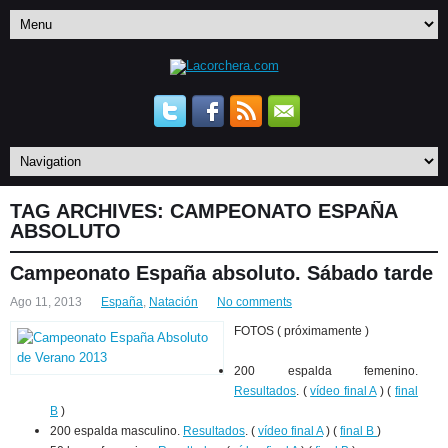
TAG ARCHIVES:
CAMPEONATO ESPAÑA
ABSOLUTO
Campeonato España absoluto. Sábado tarde
Ago 11, 2013
España
,
Natación
No comments
FOTOS ( próximamente )
200 espalda femenino.
Resultados
. (
vídeo final A
) (
final
B
)
200 espalda masculino.
Resultados
. (
vídeo final A
) (
final B
)