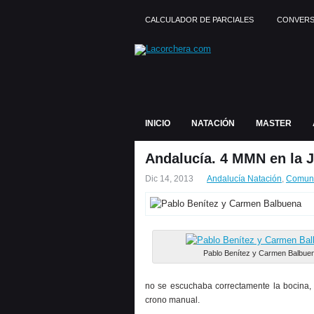
CALCULADOR DE PARCIALES
CONVERS
INICIO
NATACIÓN
MASTER
Andalucía. 4 MMN en la J
Dic 14, 2013
Andalucía Natación
,
Comun
Pablo Benítez y Carmen Balbue
no se escuchaba correctamente la bocina, 
crono manual.