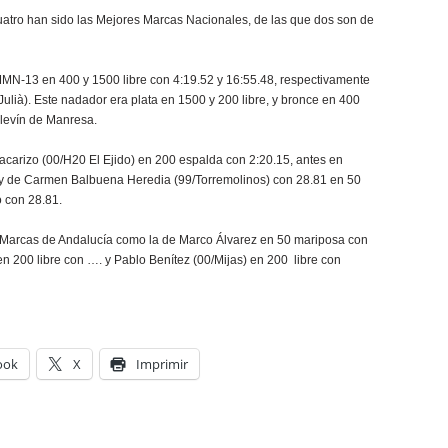
 cuatro han sido las Mejores Marcas Nacionales, de las que dos son de
MMN-13 en 400 y 1500 libre con 4:19.52 y 16:55.48, respectivamente
Julià). Este nadador era plata en 1500 y 200 libre, y bronce en 400
levín de Manresa.
arizo (00/H20 El Ejido) en 200 espalda con 2:20.15, antes en
y de Carmen Balbuena Heredia (99/Torremolinos) con 28.81 en 50
 con 28.81.
Marcas de Andalucía como la de Marco Álvarez en 50 mariposa con
en 200 libre con …. y Pablo Benítez (00/Mijas) en 200 libre con
ook
X
Imprimir