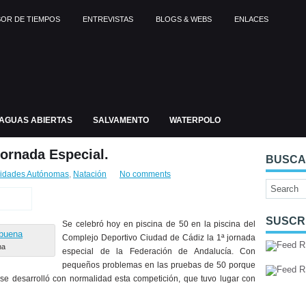
OR DE TIEMPOS
ENTREVISTAS
BLOGS & WEBS
ENLACES
AGUAS ABIERTAS
SALVAMENTO
WATERPOLO
ornada Especial.
BUSC
idades Autónomas
,
Natación
No comments
SUSCR
Se celebró hoy en piscina de 50 en la piscina del
Complejo Deportivo Ciudad de Cádiz la 1ª jornada
na
especial de la Federación de Andalucía. Con
pequeños problemas en las pruebas de 50 porque
se desarrolló con normalidad esta competición, que tuvo lugar con