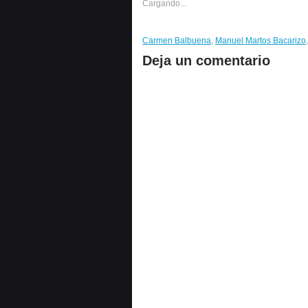
Cargando...
Carmen Balbuena
,
Manuel Martos Bacarizo
Deja un comentario