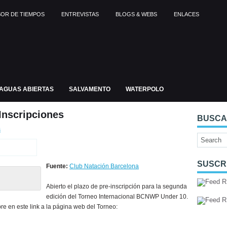
OR DE TIEMPOS
ENTREVISTAS
BLOGS & WEBS
ENLACES
AGUAS ABIERTAS
SALVAMENTO
WATERPOLO
Inscripciones
BUSC
s
SUSCR
Fuente:
Club Natación Barcelona
Abierto el plazo de pre-inscripción para la segunda
edición del Torneo Internacional BCNWP Under 10.
re en este link a la página web del Torneo: