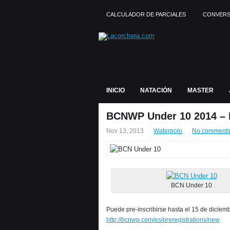
CALCULADOR DE PARCIALES
CONVERS
INICIO
NATACIÓN
MASTER
BCNWP Under 10 2014 – 
Nov 13, 2013
Waterpolo
No comment
BCN Under 10
Puede pre-inscribirse hasta el 15 de diciemb
http://bcnwp.com/es/preregistrations/new