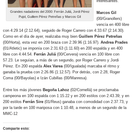
interesantes.
Grandes nadadores del 2000: Ferrán Juliá, Jordi Pérez
Marcos Gil
Pujol, Guillem Pérez Petreñas y Marcos Gil
(00/Granollers)
vencía en 400 libre
con 4:29.14 (2:12.64), seguido de Roger Carrero con 4:33.67 (2:14.30).
Como en el día de ayer, realizaba muy bien
Guillem Pérez Petreñas
(00/Horta), esta vez en 200 braza con 2:39.96 (1:16.97).
Andrea Prades
(01/Atletic) se imponía con 2:31.63 (1:11.60) en 200 espalda y en 400
libre con 4:44.54.
Ferrán Juliá
(00/Cervera) vencía en 100 libre con
57.23. Le seguían, a más de un segundo, por Roger Carrero y Jordi
Pérez. En 200 espalda
Alex Varea
(00/Igualada) marcaba el ritmo y
ganaba la prueba con 2:26.86 (1:12.57). Por detrás, con 2:28, Roger
Coma (00/Bayolas) e Izán Cubillas (00/Manresa).
Entre los más jóvenes
Begoña Lahoz
(02/Cornellá) se proclamaba
campeona en 100 espalda con 1:15.22 y en 200 estilos con 2:43.39; y en
200 estilos
Ferrán Sire
(01/Reus) ganaba con comodidad con 2:37.73, y
por la tarde en 100 mariposa con 1:10.48, a menos de un segundo de la
MMC-12
Comparte esto: