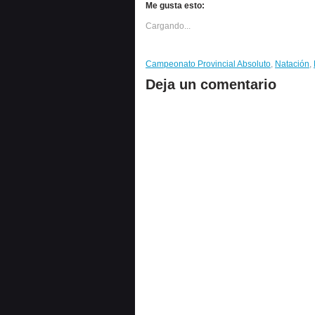
Me gusta esto:
Cargando...
Campeonato Provincial Absoluto
,
Natación
,
Deja un comentario