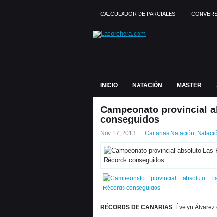
CALCULADOR DE PARCIALES
CONVERS
INICIO
NATACIÓN
MASTER
Campeonato provincial a
conseguidos
Nov 17, 2013
Canarias Natación
,
Nataci
RÉCORDS DE CANARIAS
: Évelyn Álvarez