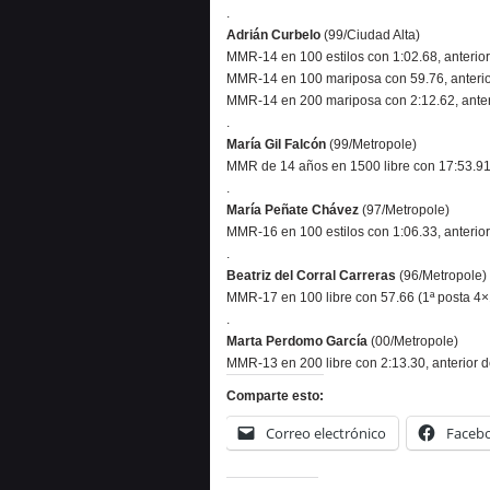
.
Adrián Curbelo
(99/Ciudad Alta)
MMR-14 en 100 estilos con 1:02.68, anterio
MMR-14 en 100 mariposa con 59.76, anterio
MMR-14 en 200 mariposa con 2:12.62, anteri
.
María Gil Falcón
(99/Metropole)
MMR de 14 años en 1500 libre con 17:53.91
.
María Peñate Chávez
(97/Metropole)
MMR-16 en 100 estilos con 1:06.33, anterio
.
Beatriz del Corral Carreras
(96/Metropole)
MMR-17 en 100 libre con 57.66 (1ª posta 4×1
.
Marta Perdomo García
(00/Metropole)
MMR-13 en 200 libre con 2:13.30, anterior d
Comparte esto:
Correo electrónico
Faceb