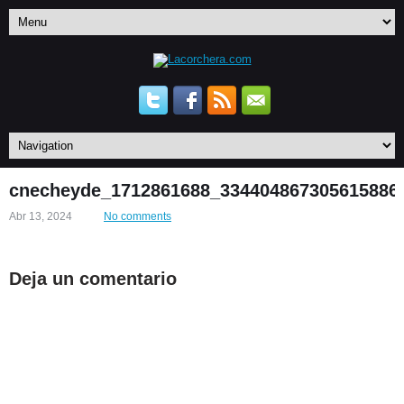
cnecheyde_1712861688_334404867305615886
Abr 13, 2024
No comments
Deja un comentario