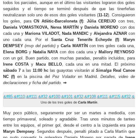
todos los parciales, aunque en el último las visitantes lograron dos goles
seguidos y el tiempo se terminó después de que las tinerfeñas
neutralizaran solo uno de esos dos goles visitantes (
11-12
). Consiguieron
los goles, para
CN Atlètic-Barceloneta (f)
:
Júlia CEREIJO
con tres,
Daniela VOMASTKOVA, Nerea MARTÍN y Daniela MORENO
con dos
cada una y
Mariona VILADOT, Nada MANDIC
y
Alejandra AZNAR
con
uno cada una. Por el
Santa Cruz Tenerife Echeyde (f)
:
Maryn
DEMPSEY
(mvp del partido)
y
Carla MARTÍN
con tres goles cada una,
Elena BORG
y
Natalia NAYA
con dos cada una y
Mallory REYNOSO
con un gol. Buen partido, con muchas paradas, penaltis incluidos, para
Irene COSTA
y
Macu BELLO
, cada una en una mitad. El próximo
sábado
7
a las
11:00 hc
las guayotas visitarán al
Simalga
Real Canoe
NC (f)
en la piscina del
Pez Volador
en Madrid.
Detalles, video de
declaraciones y ficha del partido.
⇒
Uno de los tres goles de
Carla Martín
.
Muy poco público, seguramente por ser un martes a mediodía, con
tiempo primaveral, soleado y agradable. Tras unos minutos de tanteo
entre los equipos, el primer gol, desde el centro a la izquierda era para
Maryn Dempsey
. Segundos después, penalti pitado a Carla Martín que
no pudo convertir la goleadora Daniela Moreno por parada de
Irene