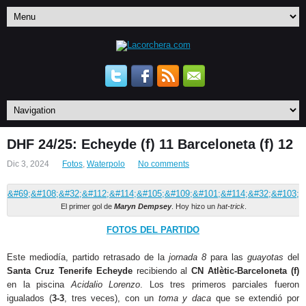
DHF 24/25: Echeyde (f) 11 Barceloneta (f) 12
Dic 3, 2024
Fotos
,
Waterpolo
No comments
El primer gol de
Maryn Dempsey
. Hoy hizo un
hat-trick
.
FOTOS DEL PARTIDO
Este mediodía, partido retrasado de la
jornada 8
para las
guayotas
del
Santa Cruz Tenerife Echeyde
recibiendo al
CN Atlètic-Barceloneta (f)
en la piscina
Acidalio Lorenzo
. Los tres primeros parciales fueron
igualados (
3-3
, tres veces), con un
toma y daca
que se extendió por