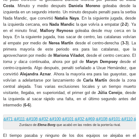
Costa
. Minuto y medio después
Daniela Moreno
goleaba desde la
izquierda en un segundo intento. Un minuto después penalti para la serbia
Nada Mandic, que convirtió
Natalia Naya
. En la siguiente jugada, desde
la izquierda cercana, era
Nada Mandic
la que volvía a empatar (
2-2
). Ya
en el minuto final,
Mallory Reynoso
goleaba desde muy cerca en la
boya. En la siguiente jugada, tras sacar de centro, las catalanas volvían
al empate por medio de
Nerea Martín
desde el centro-derecha (
3-3
). La
primera mayoría de este periodo era para las catalanas, que la
aprovecharon por medio de
Mariona Viladot
, desde el centro cercano. El
toma y daca
continuaba, ahora por gol de
Maryn Dempsey
desde el
centro-izquierda. Algo después, penalti señalado a Uxue Hernández, que
convirtió
Alejandra Aznar
. Ahora la mayoría era para las
guayotas
, que
volvían a adelantarse por lanzamiento de
Carla Martín
desde la zona
central alejada. Tras varias exclusiones locales y un tiempo muerto
visitante, llegaba, en superioridad, el primer gol de
Júlia Cereijo
, desde
la izquierda al sacar rápido una falta, en el último segundo antes del
intermedio (
6-6
).
Zurdazo de
Elena Borg
que acabó en las redes de la portería rival.
El tiempo pasaba y ninguno de los dos equipos se alejaba en el