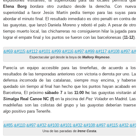
expulsiones visitantes, la superioridad para las locales permitía que
Elena Borg
bordara
otro zurdazo desde la derecha. Con nueva
superioridad a favor Jesús Martín pedía tiempo para las suyas para
abordar el minuto final. El resultado inmediato es otro penalti en contra de
las guayotas, que lanzó Daniela Moreno y rebotó el palo. A pesar de otro
tiempo muerto local, las chicharreras no consiguieron hilar la jugada para
lograr el empate final y los puntos se fueron con las barcelonesas (
11-12
).
Espectacular gol desde la boya de
Mallory Reynoso
.
Parecía un equipo accesible para las tinerfeñas, de acuerdo a los
resultados de las temporadas anteriores con victoria o derrota por uno. La
defensa
incomoda
de las catalanas, siempre muy encima, y haberse
quedado sin tiempo al final han hecho que los puntos hayan acabado en
Barcelona, El próximo
sábado
7
a las
11:00 hc
las guayotas visitarán al
Simalga
Real Canoe NC (f)
en la piscina del
Pez Volador
en Madrid. Las
madrileñas son las colistas del grupo y las
guayotas
deberían traerse
algo
positivo para Tenerife.
Una de las paradas de
Irene Costa
.