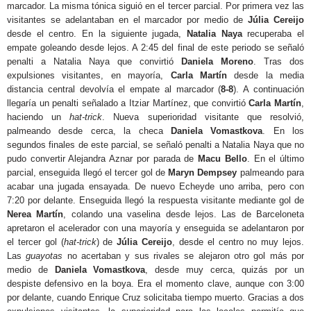
marcador. La misma tónica siguió en el tercer parcial. Por primera vez las
visitantes se adelantaban en el marcador por medio de
Júlia Cereijo
desde el centro. En la siguiente jugada,
Natalia Naya
recuperaba el
empate goleando desde lejos. A 2:45 del final de este periodo se señaló
penalti a Natalia Naya que convirtió
Daniela Moreno
. Tras dos
expulsiones visitantes, en mayoría,
Carla Martín
desde la media
distancia central devolvía el empate al marcador (
8-8
). A continuación
llegaría un penalti señalado a Itziar Martínez, que convirtió
Carla Martín
,
haciendo un
hat-trick
. Nueva superioridad visitante que resolvió,
palmeando desde cerca, la checa
Daniela Vomastkova
. En los
segundos finales de este parcial, se señaló penalti a Natalia Naya que no
pudo convertir Alejandra Aznar por parada de
Macu Bello
. En el último
parcial, enseguida llegó el tercer gol de
Maryn Dempsey
palmeando para
acabar una jugada ensayada. De nuevo Echeyde uno arriba, pero con
7:20 por delante. Enseguida llegó la respuesta visitante mediante gol de
Nerea Martín
, colando una vaselina desde lejos. Las de Barceloneta
apretaron el acelerador con una mayoría y enseguida se adelantaron por
el tercer gol (
hat-trick
) de
Júlia Cereijo
, desde el centro no muy lejos.
Las
guayotas
no acertaban y sus rivales se alejaron otro gol más por
medio de
Daniela Vomastkova
, desde muy cerca, quizás por un
despiste defensivo en la boya. Era el momento clave, aunque con 3:00
por delante, cuando Enrique Cruz solicitaba tiempo muerto. Gracias a dos