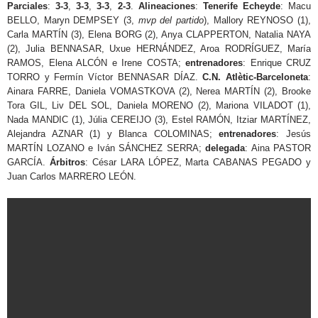
Parciales
:
3-3
,
3-3
,
3-3
,
2-3
.
Alineaciones
:
Tenerife Echeyde
: Macu
BELLO, Maryn DEMPSEY (3,
mvp del partido
), Mallory REYNOSO (1),
Carla MARTÍN (3), Elena BORG (2), Anya CLAPPERTON, Natalia NAYA
(2), Julia BENNASAR, Uxue HERNÁNDEZ, Aroa RODRÍGUEZ, María
RAMOS, Elena ALCÓN e Irene COSTA;
entrenadores
: Enrique CRUZ
TORRO y Fermín Víctor BENNASAR DÍAZ.
C.N. Atlètic-Barceloneta
:
Ainara FARRE, Daniela VOMASTKOVA (2), Nerea MARTÍN (2), Brooke
Tora GIL, Liv DEL SOL, Daniela MORENO (2), Mariona VILADOT (1),
Nada MANDIC (1), Júlia CEREIJO (3), Estel RAMÓN, Itziar MARTÍNEZ,
Alejandra AZNAR (1) y Blanca COLOMINAS;
entrenadores
: Jesús
MARTÍN LOZANO e Iván SÁNCHEZ SERRA;
delegada
: Aina PASTOR
GARCÍA.
Árbitros
: César LARA LÓPEZ, Marta CABANAS PEGADO y
Juan Carlos MARRERO LEÓN.