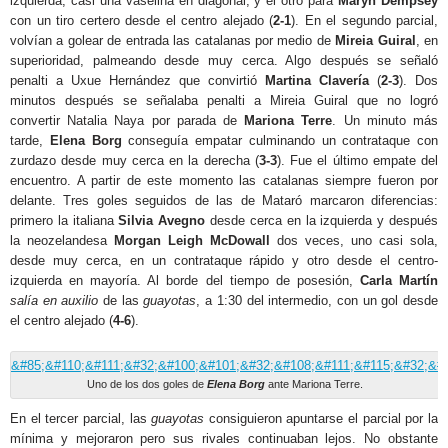
izquierda, casi una vaselina en diagonal, y el otro para
Maryn Dempsey
con un tiro certero desde el centro alejado (
2-1
). En el segundo parcial,
volvían a golear de entrada las catalanas por medio de
Mireia Guiral
, en
superioridad, palmeando desde muy cerca. Algo después se señaló
penalti a Uxue Hernández que convirtió
Martina Clavería
(
2-3
). Dos
minutos después se señalaba penalti a Mireia Guiral que no logró
convertir Natalia Naya por parada de
Mariona Terre
. Un minuto más
tarde,
Elena Borg
conseguía empatar culminando un contrataque con
zurdazo desde muy cerca en la derecha (
3-3
). Fue el último empate del
encuentro. A partir de este momento las catalanas siempre fueron por
delante. Tres goles seguidos de las de Mataró marcaron diferencias:
primero la italiana
Silvia Avegno
desde cerca en la izquierda y después
la neozelandesa
Morgan Leigh McDowall
dos veces, uno casi sola,
desde muy cerca, en un contrataque rápido y otro desde el centro-
izquierda en mayoría. Al borde del tiempo de posesión,
Carla Martín
salía en auxilio
de las
guayotas
, a 1:30 del intermedio, con un gol desde
el centro alejado (
4-6
).
Uno de los dos goles de
Elena Borg
ante Mariona Terre.
En el tercer parcial, las
guayotas
consiguieron apuntarse el parcial por la
mínima y mejoraron pero sus rivales continuaban lejos. No obstante