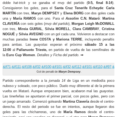
doble
hat-trick
y se ganaba el mvp del partido (
0-5, final 8-14
).
Consiguieron los goles, para el
Santa Cruz Tenerife Echeyde
:
Carla
MARTÍN
con tres,
Maryn DEMPSEY
y
Elena BORG
con dos goles cada
una y
María RAMOS
con uno. Para el
Assolim
C.N. Mataró
:
Martina
CLAVERÍA
con seis goles (
mvp del partido
),
Morgan Leigh McDOWALL
con tres,
Mireia GUIRAL
,
Silvia MORELL
,
Clara CAMBRAY
,
Cristina
NOGUÉ
y
Silvia AVEGNO
con un gol cada una. Volvieron a destacar con
muchas paradas
Irene COSTA y Mariona TERRE
, incluyendo penaltis
para ambas. Las
guayotas
esperan el próximo
sábado 15
a las
12:00
al
Pallanuoto Trieste,
en partido de vuelta de las semifinales de
la
Euro Cup Women
.
Detalles y Ficha del partido
.
⇒
Gol de penalti de
Maryn Dempsey
.
Partido correspondiente a la
jornada 14
de Liga en un mediodía poco
nuboso y soleado, con poco público. Duelo muy diferente al de la primera
vuelta en Mataró. Aunque empezaron bien, acabaron mal las
guayotas
.
Las tinerfeñas se apuntaron el primer parcial, con pocos goles, pero con
un juego amarrado. Comenzó goleando
Martina Clavería
desde el centro-
derecha. El resto del periodo se fue en intentos, aunque llegaron dos
goles para las chicharreras, uno de
María Ramos
desde el centro-