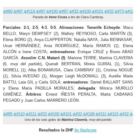
Parada de
Irene Costa
a tiro de Clara Cambray.
Parciales
:
2-1
,
2-5
,
4-3
,
0-5
.
Alineaciones
:
Tenerife Echeyde
: Macu
BELLO, Maryn DEMPSEY (2), Mallory REYNOSO, Carla MARTÍN (3),
Elena BORG (2), Anya CLAPPERTON, Natalia NAYA, Julia BENNASAR,
Uxue HERNÁNDEZ, Aroa RODRÍGUEZ, María RAMOS (1), Elena
ALCÓN e Irene COSTA;
entrenadores
: Enrique CRUZ y Bruno ABAD
GARCÍA.
Assolim
C.N. Mataró (f)
: Mariona TERRE, Martina CLAVERIA
(6,
mvp del partido
), Queralt BERTRAN, Mireia GUIRAL (1), Silvia
MORELL (1), Alba BONAMUSA, Clara CAMBRAY (1), Cristina NOGUÉ
(1), Silvia AVEGNO (1), Morgan Leigh McDOWALL (3), Aurélie Marie
BATTU, Laia GIL y Carla SOLÀ;
entrenadores
: Daniel BALLART SANS
y Elena María PADILLA MORALES;
delegada
: Mónica MURILLO
GIMÉNEZ.
Árbitros
: Ernest IÑESTA PERALTA, Marta CABANAS
PEGADO y Juan Carlos MARRERO LEÓN.
Uno de los seis goles de
Martina Clavería
,
mvp del partido
.
Resultados la DHF
by flashcore
.