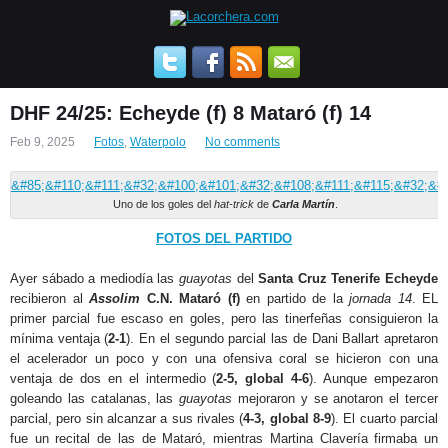
DHF 24/25: Echeyde (f) 8 Mataró (f) 14
Feb 9, 2025
Fotos
,
Waterpolo
No comments
Uno de los goles del
hat-trick
de
Carla Martín
.
FOTOS DEL PARTIDO
Ayer sábado a mediodía las
guayotas
del
Santa Cruz Tenerife Echeyde
recibieron al
Assolim
C.N. Mataró (f)
en partido de la
jornada 14
. EL
primer parcial fue escaso en goles, pero las tinerfeñas consiguieron la
mínima ventaja (
2-1
). En el segundo parcial las de Dani Ballart apretaron
el acelerador un poco y con una ofensiva coral se hicieron con una
ventaja de dos en el intermedio (
2-5, global 4-6
). Aunque empezaron
goleando las catalanas, las
guayotas
mejoraron y se anotaron el tercer
parcial, pero sin alcanzar a sus rivales (
4-3, global 8-9
). El cuarto parcial
fue un recital de las de Mataró, mientras Martina Clavería firmaba un