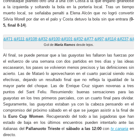
contrataque planteó otro
una a una
con Costa a la que engañó girándose
a la izquierda y soltando la bola en la portería local. Tras un tiempo
muerto local, se señalaba penalti a Elena Alcón que no logró convertir
Silvia Morell por dar en el palo y Costa detuvo la bola sin que entrara (
0-
5, final 8-14
).
Gol de
María Ramos
desde lejos.
Al final, se puede pensar que a las
guayotas
les fallaron las fuerzas por
el esfuerzo de una semana con dos partidos en tres días y las ideas
escasearon, los pases se volvieron menos precisos y las definiciones sin
acierto. Las de Mataró lo aprovecharon en el cuarto parcial siendo más
efectivas, dejando un resultado final que no refleja la igualdad de la
mayor parte del choque. Las de Enrique Cruz siguen novenas a tres
puntos del Sant Feliu. Resumiendo: buenas sensaciones para las
guayotas
en los tres primeros parciales, con un cuarto final para olvidar.
Seguramente, las
guayotas
estaban ya con la cabeza pensando en el
compromiso del próximo sábado en el que se juegan asistir a la final de
la
Euro Cup Women
. Recuperando del todo a las jugadoras que han
estado de baja en los últimos encuentros pueden intentarlo ante las
italianas del
Pallanuoto Trieste
el
sábado a las 12:00
con
tv canaria
en
directo.