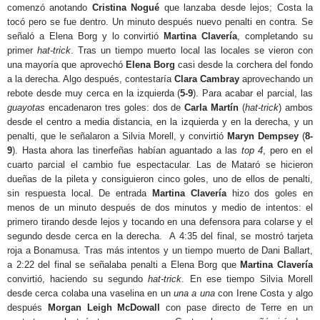
comenzó anotando
Cristina Nogué
que lanzaba desde lejos; Costa la
tocó pero se fue dentro. Un minuto después nuevo penalti en contra. Se
señaló a Elena Borg y lo convirtió
Martina Clavería
, completando su
primer
hat-trick
. Tras un tiempo muerto local las locales se vieron con
una mayoría que aprovechó
Elena Borg
casi desde la corchera del fondo
a la derecha. Algo después, contestaría
Clara Cambray
aprovechando un
rebote desde muy cerca en la izquierda (
5-9
). Para acabar el parcial, las
guayotas
encadenaron tres goles: dos de
Carla Martín
(
hat-trick
) ambos
desde el centro a media distancia, en la izquierda y en la derecha, y un
penalti, que le señalaron a Silvia Morell, y convirtió
Maryn Dempsey
(
8-
9
). Hasta ahora las tinerfeñas habían aguantado a las
top 4
, pero en el
cuarto parcial el cambio fue espectacular. Las de Mataró se hicieron
dueñas de la pileta y consiguieron cinco goles, uno de ellos de penalti,
sin respuesta local. De entrada
Martina Clavería
hizo dos goles en
menos de un minuto después de dos minutos y medio de intentos: el
primero tirando desde lejos y tocando en una defensora para colarse y el
segundo desde cerca en la derecha. A 4:35 del final, se mostró tarjeta
roja a Bonamusa. Tras más intentos y un tiempo muerto de Dani Ballart,
a 2:22 del final se señalaba penalti a Elena Borg que
Martina Clavería
convirtió, haciendo su segundo
hat-trick
. En ese tiempo Silvia Morell
desde cerca colaba una vaselina en un
una a una
con Irene Costa y algo
después
Morgan Leigh McDowall
con pase directo de Terre en un