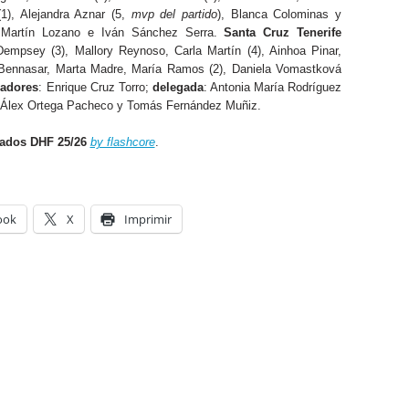
(1), Alejandra Aznar (5,
mvp del partido
), Blanca Colominas y
 Martín Lozano e Iván Sánchez Serra.
Santa Cruz Tenerife
empsey (3), Mallory Reynoso, Carla Martín (4), Ainhoa Pinar,
ia Bennasar, Marta Madre, María Ramos (2), Daniela Vomastková
nadores
: Enrique Cruz Torro;
delegada
: Antonia María Rodríguez
, Álex Ortega Pacheco y Tomás Fernández Muñiz.
ados DHF 25/26
by flashcore
.
ook
X
Imprimir