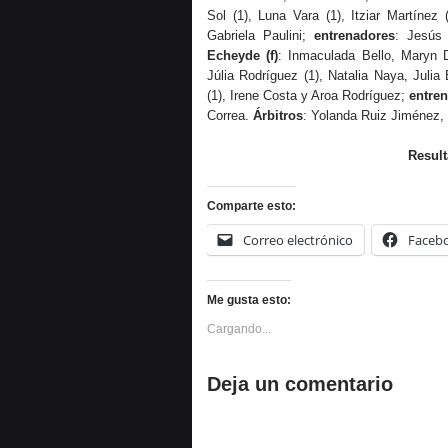
Sol (1), Luna Vara (1), Itziar Martínez 
Gabriela Paulini;
entrenadores
: Jesús
Echeyde (f)
: Inmaculada Bello, Maryn D
Júlia Rodríguez (1), Natalia Naya, Jul
(1), Irene Costa y Aroa Rodríguez;
entre
Correa.
Árbitros
: Yolanda Ruiz Jiménez
Result
Comparte esto:
Correo electrónico
Faceb
Me gusta esto:
Cargando...
Deja un comentario