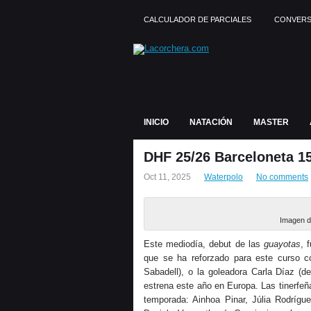
CALCULADOR DE PARCIALES
CONVERS
INICIO
NATACIÓN
MASTER
DHF 25/26 Barceloneta 1
Oct 11, 2025
Waterpolo
No comments
Imagen d
Este mediodía, debut de las
guayotas
, 
que se ha reforzado para este curso co
Sabadell), o la goleadora Carla Díaz (
estrena este año en Europa. Las tinerfe
temporada: Ainhoa Pinar, Júlia Rodríg