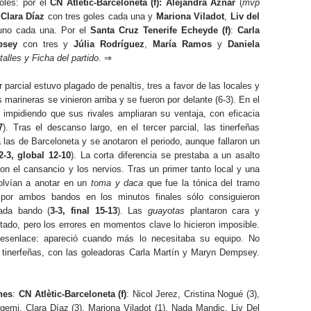
oles: por el
CN Atlètic-Barceloneta (f):
Alejandra Aznar
(
mvp
y
Clara Díaz
con tres goles cada una y
Mariona Viladot
,
Liv del
no cada una. Por el
Santa Cruz Tenerife Echeyde (f)
:
Carla
psey
con tres y
Júlia Rodríguez
,
María Ramos
y
Daniela
talles y Ficha del partido
. ⇒
r parcial estuvo plagado de penaltis, tres a favor de las locales y
 marineras se vinieron arriba y se fueron por delante (6-3). En el
impidiendo que sus rivales ampliaran su ventaja, con eficacia
7
). Tras el descanso largo, en el tercer parcial, las tinerfeñas
 las de Barceloneta y se anotaron el periodo, aunque fallaron un
2-3, global 12-10
). La corta diferencia se prestaba a un asalto
con el cansancio y los nervios. Tras un primer tanto local y una
lvían a anotar en un
toma y daca
que fue la tónica del tramo
s por ambos bandos en los minutos finales sólo consiguieron
ada bando (
3-3, final 15-13
). Las
guayotas
plantaron cara y
ltado, pero los errores en momentos clave lo hicieron imposible.
esenlace: apareció cuando más lo necesitaba su equipo. No
s tinerfeñas, con las goleadoras Carla Martín y Maryn Dempsey.
nes
:
CN Atlètic-Barceloneta (f)
: Nicol Jerez, Cristina Nogué (3),
gemi, Clara Díaz (3), Mariona Viladot (1), Nada Mandic, Liv Del