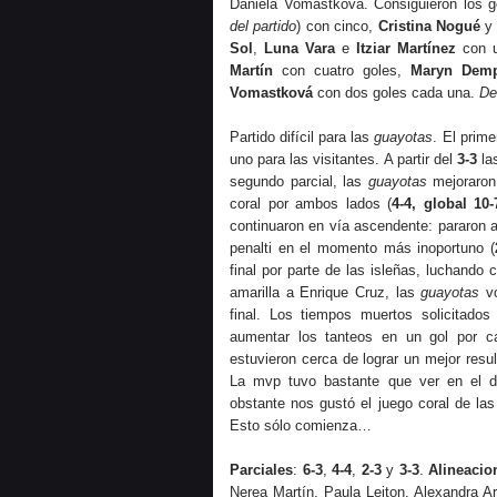
Daniela Vomastková. Consiguieron los g
del partido
) con cinco,
Cristina Nogué
Sol
,
Luna Vara
e
Itziar Martínez
con u
Martín
con cuatro goles,
Maryn Dem
Vomastková
con dos goles cada una.
De
Partido difícil para las
guayotas
. El prime
uno para las visitantes. A partir del
3-3
las
segundo parcial, las
guayotas
mejoraron 
coral por ambos lados (
4-4, global 10-
continuaron en vía ascendente: pararon a
penalti en el momento más inoportuno (
final por parte de las isleñas, luchando 
amarilla a Enrique Cruz, las
guayotas
vo
final. Los tiempos muertos solicitado
aumentar los tanteos en un gol por c
estuvieron cerca de lograr un mejor resu
La mvp tuvo bastante que ver en el d
obstante nos gustó el juego coral de la
Esto sólo comienza…
Parciales
:
6-3
,
4-4
,
2-3
y
3-3
.
Alineacio
Nerea Martín, Paula Leiton, Alexandra Ar