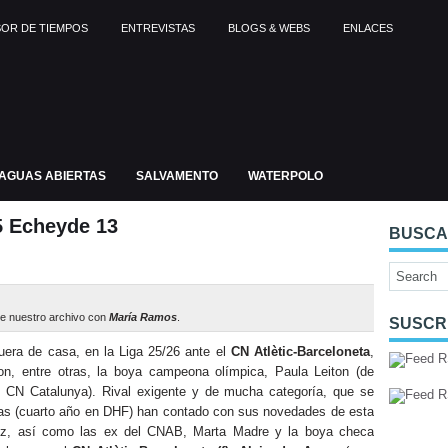
OR DE TIEMPOS
ENTREVISTAS
BLOGS & WEBS
ENLACES
AGUAS ABIERTAS
SALVAMENTO
WATERPOLO
5 Echeyde 13
BUSC
e nuestro archivo con
María Ramos
.
SUSCR
fuera de casa, en la Liga 25/26 ante el
CN Atlètic-Barceloneta
,
n, entre otras, la boya campeona olímpica, Paula Leiton (de
de CN Catalunya). Rival exigente y de mucha categoría, que se
ñas (cuarto año en DHF) han contado con sus novedades de esta
uez, así como las ex del CNAB, Marta Madre y la boya checa