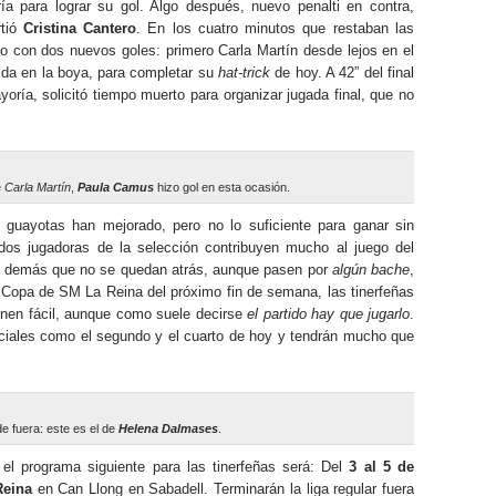
a para lograr su gol. Algo después, nuevo penalti en contra,
rtió
Cristina Cantero
. En los cuatro minutos que restaban las
do con dos nuevos goles: primero Carla Martín desde lejos en el
da en la boya, para completar su
hat-trick
de hoy. A 42” del final
oría, solicitó tiempo muerto para organizar jugada final, que no
e
Carla Martín
,
Paula Camus
hizo gol en esta ocasión.
 guayotas han mejorado, pero no lo suficiente para ganar sin
dos jugadoras de la selección contribuyen mucho al juego del
las demás que no se quedan atrás, aunque pasen por
algún bache
,
Copa de SM La Reina del próximo fin de semana, las tinerfeñas
ienen fácil, aunque como suele decirse
el partido hay que jugarlo
.
ciales como el segundo y el cuarto de hoy y tendrán mucho que
e fuera: este es el de
Helena Dalmases
.
el programa siguiente para las tinerfeñas será: Del
3 al 5 de
Reina
en Can Llong en Sabadell. Terminarán la liga regular fuera