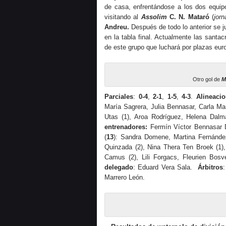
de casa, enfrentándose a los dos equipo
visitando al
Assolim
C. N. Mataró
(
jor
Andreu.
Después de todo lo anterior se 
en la tabla final. Actualmente las sant
de este grupo que luchará por plazas eur
Otro gol de
M
Parciales
:
0-4
,
2-1
,
1-5
,
4-3
.
Alineaci
María Sagrera, Julia Bennasar, Carla Mar
Utas (1), Aroa Rodríguez, Helena Dalm
entrenadores:
Fermín Víctor Bennasar D
(
13
): Sandra Domene, Martina Fernández
Quinzada (2), Nina Thera Ten Broek (1)
Camus (2), Lili Forgacs, Fleurien Bo
delegado
: Eduard Vera Sala.
Árbitros
Marrero León.