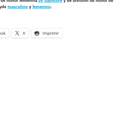
n de honor femenina
by flashcore
y de división de honor de
yde
masculino
y
femenino
.
ook
X
Imprimir