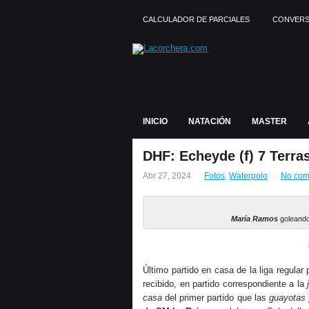
CALCULADOR DE PARCIALES
CONVERS
INICIO
NATACIÓN
MASTER
DHF: Echeyde (f) 7 Terras
Abr 27, 2024
Fotos
,
Waterpolo
No com
María Ramos
goleando
Último partido en casa de la liga regular
recibido, en partido correspondiente a la
casa
del primer partido que las
guayotas