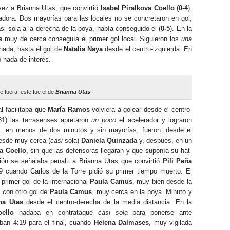
vez a Brianna Utas, que convirtió
Isabel Piralkova Coello
(
0-4
).
adora. Dos mayorías para las locales no se concretaron en gol,
si sola a la derecha de la boya, había conseguido el (
0-5
). En la
s
muy de cerca conseguía el primer gol local. Siguieron los
una
nada, hasta el gol de
Natalia Naya
desde el centro-izquierda. En
ó nada de interés.
e fuera: este fue el de
Brianna Utas
.
l facilitaba que
María Ramos
volviera a golear desde el centro-
31) las tarrasenses apretaron
un poco
el acelerador y lograron
s, en menos de dos minutos y sin mayorías, fueron: desde el
desde muy cerca (
casi
sola)
Daniela Quinzada
y, después, en un
va Coello
, sin que las defensoras llegaran y que suponía su hat-
ión se señalaba penalti a Brianna Utas que convirtió
Pili Peña
 cuando Carlos de la Torre pidió su primer tiempo muerto. El
primer gol de la internacional
Paula Camus
, muy bien desde la
ó con otro gol de
Paula Camus
, muy cerca en la boya. Minuto y
na Utas
desde el centro-derecha de la media distancia. En la
oello
nadaba en contrataque
casi sola
para ponerse ante
ban 4:19 para el final, cuando
Helena Dalmases
, muy vigilada