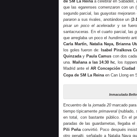
de SM La Reina
a celebrar en Sabadell, 
que las egarenses comenzaron con un (
segundo parcial, las
guayotas
mejoraron 
pararon
a sus rivales, anotándose un (
2-
pisar un poco el acelerador
y se fuero
santacruceras. En el cuarto parcial, las
g
que arreglaba un poco el
hundimiento
ant
Carla Martín, Natalia Naya, Brianna Ut
los goles fueron de:
Isabel Piralkova C
Quinzada
y
Paula Camus
con dos cada
una.
Mañana a las 14:30 hc
, los
topper
Madrid ante el
AR Concepción Ciudad 
Copa de SM La Reina
en Can Llong en 
Inmaculada Bello
Encuentro de la
jornada 20
marcado para l
tiempo típicamente
primaveral
(nublado, 
en total, con bastante público. En el p
paradas de las guardametas, llegaba el 
Pili Peña
convirtió. Poco después insis
otro penalti, señalado a Natalia Naya q