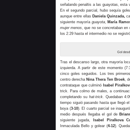
señalando penaltis a las guayotas, esta 
En el segundo parcial, hubo sequía gole
aunque entre ellas
Daniela Quinzada,
ca
siguiente mayoría
guayota
,
María Ramo
mujer menos
, que no se concretaban en 
los 2:29 hasta el intermedio no se registr
Gol desd
Tras el descanso largo, otra mayoría loca
izquierda. A partir de este momento (7:
cinco goles seguidos. Los tres primero
centro derecha
Nina Thera Ten Broek
, 
contrataque que culminó
Isabel Piralko
trick. Para colmo de males, a continuac
completando su
hat-trick
. Quedaban 4:09
tiempo siguió pasando hasta que llegó el 
boya (
3-10
). El cuarto parcial se inaugur
medio después llegaba el gol de
Brian
siguiente jugada,
Isabel Piralkova C
Inmaculada Bello y golear (
4-12
). Queda