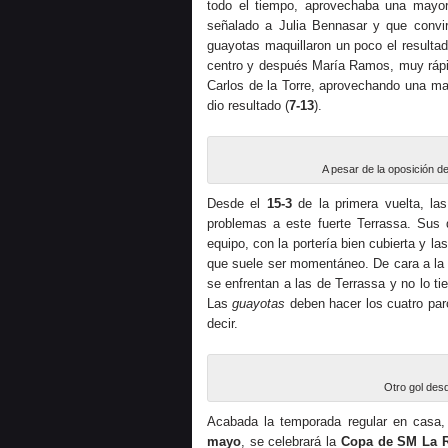
todo el tiempo, aprovechaba una mayorí
señalado a Julia Bennasar y que convi
guayotas maquillaron un poco el resulta
centro y después María Ramos, muy rápi
Carlos de la Torre, aprovechando una may
dio resultado (
7-13
).
A pesar de la oposición d
Desde el
15-3
de la primera vuelta, las
problemas a este fuerte Terrassa. Sus 
equipo, con la portería bien cubierta y 
que suele ser momentáneo. De cara a la 
se enfrentan a las de Terrassa y no lo t
Las
guayotas
deben hacer los cuatro par
decir.
Otro gol desd
Acabada la temporada regular en casa, 
mayo
, se celebrará la
Copa de SM La 