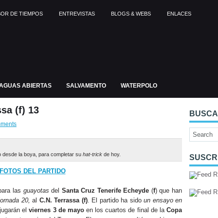
OR DE TIEMPOS
ENTREVISTAS
BLOGS & WEBS
ENLACES
AGUAS ABIERTAS
SALVAMENTO
WATERPOLO
sa (f) 13
BUSC
ments
 desde la boya, para completar su
hat-trick
de hoy.
SUSCR
FOTOS DEL PARTIDO
 para las
guayotas
del
Santa Cruz Tenerife Echeyde
(
f
) que han
jornada 20,
al
C.N. Terrassa (f)
. El partido ha sido
un ensayo en
jugarán el
viernes 3 de mayo
en los cuartos de final de la
Copa