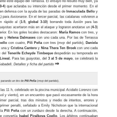
ante este equipo del Terrassa. El
ensayo
no resultó muy bien, ya
0-4
) que aclaraba su intención desde el primer momento. En el
en defensa con la ayuda de las paradas de
Inmaculada Bello
y
1
) para
ilusionarse
. En el tercer parcial, las catalanas volvieron
a
n rápido al (
1-5
,
global 3-10
) borrando toda
ilusión
para las
uayotas
acertaron más en el ataque y lograron anotarse un (
4-3
)
erior. En los goles locales destacaron:
María Ramos
con tres, y
as
y
Helena Dalmases
con uno cada una. Por las de Terrassa
oello
con cuatro,
Pili Peña
con tres (
mvp
del partido),
Daniela
 una y
Cristina Cantero
y
Nina Thera Ten Broek
con uno cada
s
del
Tenerife Echeyde
Timbeque
despedirán su temporada en
Lineal.
Para las
guayotas
, del
3 al 5 de mayo
, se celebrará la
⇒
Sabadell.
Detalles y ficha del partido
parando un tiro de
Pili Peña
(
mvp
del partido).
as 11 h, celebrado en la piscina municipal
Acidalio Lorenzo
con
sol y viento), en un encuentro que pasó escasamente de la hora
rimer parcial, tras dos minutos y medio de intentos, errores y
primer penalti, señalado a Emily Nicholson que la internacional
tía
Pili Peña
con un zurdazo desde la derecha. A continuación,
ue convertía
Isabel Piralkova Coello
. Los árbitros continuaban