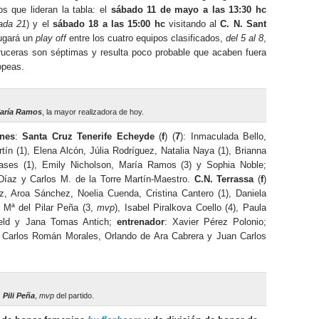
s que lideran la tabla: el
sábado 11 de mayo
a las 13:30 hc
nada 21
) y el
sábado 18 a las 15:00 hc
visitando al
C. N. Sant
jugará un
play off
entre los cuatro equipos clasificados,
del 5 al 8
,
acruceras son séptimas y resulta poco probable que acaben fuera
opeas.
aría Ramos
, la mayor realizadora de hoy.
ones
:
Santa Cruz Tenerife Echeyde
(
f
) (
7
): Inmaculada Bello,
tín (1), Elena Alcón, Júlia Rodríguez, Natalia Naya (1), Brianna
ases (1), Emily Nicholson, María Ramos (3) y Sophia Noble;
íaz y Carlos M. de la Torre Martín-Maestro.
C.N. Terrassa
(
f
)
, Aroa Sánchez, Noelia Cuenda, Cristina Cantero (1), Daniela
, Mª del Pilar Peña (3,
mvp
), Isabel Piralkova Coello (4), Paula
sveld y Jana Tomas Antich;
entrenador
: Xavier Pérez Polonio;
: Carlos Román Morales, Orlando de Ara Cabrera y Juan Carlos
Pili Peña
,
mvp
del partido.