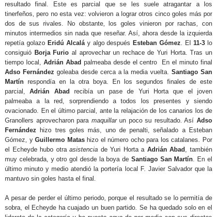
resultado final. Este es parcial que se les suele atragantar a los
tinerfeños, pero no esta vez: volvieron a lograr otros cinco goles más por
dos de sus rivales. No obstante, los goles vinieron por rachas, con
minutos intermedios sin nada que reseñar. Así, ahora desde la izquierda
repetía golazo
Eridú Alcalá
y algo después
Esteban Gómez
. El
11-3
lo
consiguió
Borja Furio
al aprovechar un rechace de Yuri Horta. Tras un
tiempo local,
Adrián Abad
palmeaba desde el centro En el minuto final
Adso Fernández
goleaba desde cerca a la media vuelta.
Santiago San
Martín
respondía en la otra boya. En los segundos finales de este
parcial,
Adrián Abad
recibía un pase de Yuri Horta que el joven
palmeaba a la red, sorprendiendo a todos los presentes y siendo
ovacionado. En el último parcial, ante la relajación de los canarios los de
Granollers aprovecharon para
maquillar
un poco su resultado. Así
Adso
Fernández
hizo tres goles más, uno de penalti, señalado a Esteban
Gómez, y
Guillermo Matas
hizo el número ocho para los catalanes. Por
el Echeyde hubo otra
asistencia
de Yuri Horta a
Adrián Abad
, también
muy celebrada, y otro gol desde la boya de
Santiago San Martín
. En el
último minuto y medio atendió la portería local F. Javier Salvador que la
mantuvo sin goles hasta el final.
A pesar de perder el último periodo, porque el resultado se lo permitía de
sobra, el Echeyde ha cuajado un buen partido. Se ha quedado solo en el