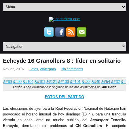
Echeyde 16 Granollers 8 : líder en solitario
Nov 27, 2016
Fotos
,
Waterpolo
No comments
Adrián Abad
culminando la segunda de las dos
asistencias
de
Yuri Horta
.
FOTOS DEL PARTIDO
Las elecciones de ayer para la Real Federación Nacional de Natación han
provocado el horario inusual de hoy domingo (13 h.), para una tranquila
victoria en casa, ante no mucho público, del
Acuasport
Tenerife-
Echeyde
, derrotando sin problemas al
CN Granollers
. El conjunto