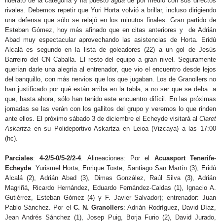
liderato de la categoría y ha puesto
agua
de por medio con sus directos
rivales. Debemos repetir que Yuri Horta volvió a brillar, incluso dirigiendo
una defensa que sólo se relajó en los minutos finales. Gran partido de
Esteban Gómez, hoy más afinado que en citas anteriores y de Adrián
Abad muy espectacular aprovechando las asistencias de Horta. Eridú
Alcalá es segundo en la lista de goleadores (22) a un gol de Jesús
Barreiro del CN Caballa. El resto del equipo a gran nivel. Seguramente
querían darle una alegría al entrenador, que vio el encuentro desde lejos
del banquillo, con más nervios que los que jugaban. Los de Granollers no
han justificado por qué están arriba en la tabla, a no ser que se deba a
que, hasta ahora, sólo han tenido este encuentro difícil. En las próximas
jornadas se las verán con los gallitos del grupo y veremos lo que rinden
ante ellos. El próximo sábado 3 de diciembre el Echeyde visitará al
Claret
Askartza
en su Polideportivo Askartza en Leioa (Vizcaya) a las 17:00
(hc).
Parciales
:
4-2/5-0/5-2/2-4
. Alineaciones: Por el
Acuasport Tenerife-
Echeyde
: Yurismel Horta, Enrique Toste, Santiago San Martín (3), Eridú
Alcalá (2), Adrián Abad (3), Dimas González, Raúl Silva (3), Adrián
Magriñá, Ricardo Hernández, Eduardo Fernández-Caldas (1), Ignacio A.
Gutiérrez, Esteban Gómez (4) y F. Javier Salvador); entrenador: Juan
Pablo Sánchez. Por el
C. N. Granollers
: Adrián Rodríguez, David Díaz,
Jean Andrés Sánchez (1), Josep Puig, Borja Furio (2), David Jurado,