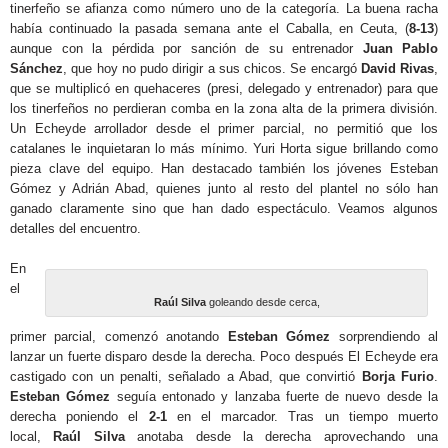
tinerfeño se afianza como número uno de la categoría. La buena racha
había continuado la pasada semana ante el Caballa, en Ceuta, (
8-13
)
aunque con la pérdida por sanción de su entrenador
Juan Pablo
Sánchez
, que hoy no pudo dirigir a sus chicos. Se encargó
David Rivas
,
que se multiplicó en quehaceres (presi, delegado y entrenador) para que
los tinerfeños no perdieran comba en la zona alta de la primera división.
Un Echeyde arrollador desde el primer parcial, no permitió que los
catalanes le inquietaran lo más mínimo. Yuri Horta sigue brillando como
pieza clave del equipo. Han destacado también los jóvenes Esteban
Gómez y Adrián Abad, quienes junto al resto del plantel no sólo han
ganado claramente sino que han dado espectáculo. Veamos algunos
detalles del encuentro.
En
el
Raúl Silva
goleando desde cerca,
primer parcial, comenzó anotando
Esteban Gómez
sorprendiendo al
lanzar un fuerte disparo desde la derecha. Poco después El Echeyde era
castigado con un penalti, señalado a Abad, que convirtió
Borja Furio
.
Esteban Gómez
seguía entonado y lanzaba fuerte de nuevo desde la
derecha poniendo el
2-1
en el marcador. Tras un tiempo muerto
local,
Raúl Silva
anotaba desde la derecha aprovechando una