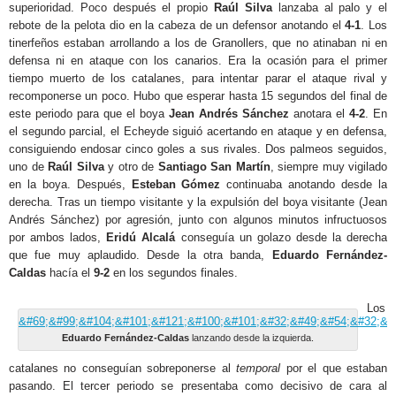
superioridad. Poco después el propio
Raúl Silva
lanzaba al palo y el
rebote de la pelota dio en la cabeza de un defensor anotando el
4-1
. Los
tinerfeños estaban arrollando a los de Granollers, que no atinaban ni en
defensa ni en ataque con los canarios. Era la ocasión para el primer
tiempo muerto de los catalanes, para intentar parar el ataque rival y
recomponerse un poco. Hubo que esperar hasta 15 segundos del final de
este periodo para que el boya
Jean Andrés Sánchez
anotara el
4-2
. En
el segundo parcial, el Echeyde siguió acertando en ataque y en defensa,
consiguiendo endosar cinco goles a sus rivales. Dos palmeos seguidos,
uno de
Raúl Silva
y otro de
Santiago San Martín
, siempre muy vigilado
en la boya. Después,
Esteban Gómez
continuaba anotando desde la
derecha. Tras un tiempo visitante y la expulsión del boya visitante (Jean
Andrés Sánchez) por agresión, junto con algunos minutos infructuosos
por ambos lados,
Eridú Alcalá
conseguía un golazo desde la derecha
que fue muy aplaudido. Desde la otra banda,
Eduardo Fernández-
Caldas
hacía el
9-2
en los segundos finales.
Los
Eduardo Fernández-Caldas
lanzando desde la izquierda.
catalanes no conseguían sobreponerse al
temporal
por el que estaban
pasando. El tercer periodo se presentaba como decisivo de cara al