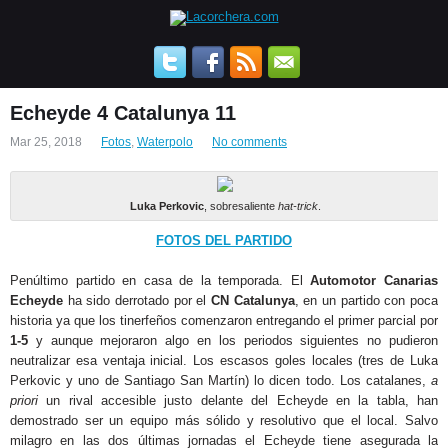
Echeyde 4 Catalunya 11
Mar 25, 2018
Fotos
,
Waterpolo
No comments
Luka Perkovic
, sobresaliente
hat-trick
.
FOTOS DEL PARTIDO
Penúltimo partido en casa de la temporada. El
Automotor Canarias
Echeyde
ha sido derrotado por el
CN Catalunya
, en un partido con poca
historia ya que los tinerfeños comenzaron entregando el primer parcial por
1-5
y aunque mejoraron algo en los periodos siguientes no pudieron
neutralizar esa ventaja inicial. Los escasos goles locales (tres de Luka
Perkovic y uno de Santiago San Martín) lo dicen todo. Los catalanes,
a
priori
un rival accesible justo delante del Echeyde en la tabla, han
demostrado ser un equipo más sólido y resolutivo que el local. Salvo
milagro en las dos últimas jornadas el Echeyde tiene asegurada la