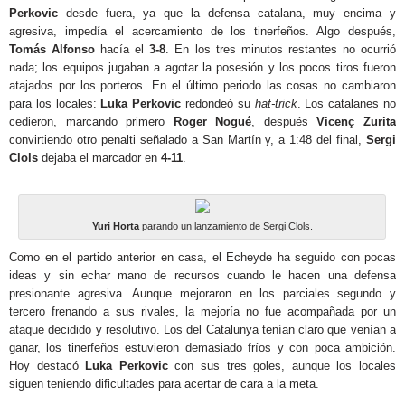
Perkovic
desde fuera, ya que la defensa catalana, muy encima y
agresiva, impedía el acercamiento de los tinerfeños. Algo después,
Tomás Alfonso
hacía el
3-8
. En los tres minutos restantes no ocurrió
nada; los equipos jugaban a agotar la posesión y los pocos tiros fueron
atajados por los porteros. En el último periodo las cosas no cambiaron
para los locales:
Luka Perkovic
redondeó su
hat-trick
. Los catalanes no
cedieron, marcando primero
Roger Nogué
, después
Vicenç Zurita
convirtiendo otro penalti señalado a San Martín y, a 1:48 del final,
Sergi
Clols
dejaba el marcador en
4-11
.
Yuri Horta
parando un lanzamiento de Sergi Clols.
Como en el partido anterior en casa, el Echeyde ha seguido con pocas
ideas y sin echar mano de recursos cuando le hacen una defensa
presionante agresiva. Aunque mejoraron en los parciales segundo y
tercero frenando a sus rivales, la mejoría no fue acompañada por un
ataque decidido y resolutivo. Los del Catalunya tenían claro que venían a
ganar, los tinerfeños estuvieron demasiado fríos y con poca ambición.
Hoy destacó
Luka Perkovic
con sus tres goles, aunque los locales
siguen teniendo dificultades para acertar de cara a la meta.