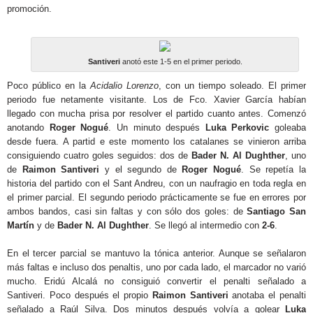
promoción.
Santiveri
anotó este 1-5 en el primer periodo.
Poco público en la
Acidalio Lorenzo
, con un tiempo soleado. El primer
periodo fue netamente visitante. Los de Fco. Xavier García habían
llegado con mucha prisa por resolver el partido cuanto antes. Comenzó
anotando
Roger Nogué
. Un minuto después
Luka Perkovic
goleaba
desde fuera. A partid e este momento los catalanes se vinieron arriba
consiguiendo cuatro goles seguidos: dos de
Bader N. Al Dughther
, uno
de
Raimon Santiveri
y el segundo de
Roger Nogué
. Se repetía la
historia del partido con el Sant Andreu, con un naufragio en toda regla en
el primer parcial. El segundo periodo prácticamente se fue en errores por
ambos bandos, casi sin faltas y con sólo dos goles: de
Santiago San
Martín
y de
Bader N. Al Dughther
. Se llegó al intermedio con
2-6
.
En el tercer parcial se mantuvo la tónica anterior. Aunque se señalaron
más faltas e incluso dos penaltis, uno por cada lado, el marcador no varió
mucho. Eridú Alcalá no consiguió convertir el penalti señalado a
Santiveri. Poco después el propio
Raimon Santiveri
anotaba el penalti
señalado a Raúl Silva. Dos minutos después volvía a golear
Luka