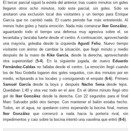
El tercer parcial siguió la estela del anterior, tras cuatro minutos sin goles
llegaron otros ocho minutos, todo este parcial, sin goles. Sólo se
anotaron una exclusión local dos visitantes y un tiempo para Enrique
García que no cambió nada. El cuarto periodo fue más entretenido. Al
menos hubo goles y hasta emoción. Nada más comenzar
Iker González
,
aguantando todo el tiempo una defensa muy agresiva sobre el, se
levantaba y lanzaba fuerte desde el centro. A continuación, aprovechando
una mayoría, goleaba desde la izquierda
Agustí Feliu
. Nuevo tiempo
visitante con ánimo de cambiar la situación, que llegó minuto y medio
después de la mano de
Kike García
, desde la derecha, aprovechando
otra superioridad (
5-4
). En la siguiente jugada, de nuevo
Eduardo
Fernández-Caldas
no fallaba desde el centro. La emoción llegó cuando
los de Nou Godella logaron dos goles seguidos, con dos minutos por en
medio, eclipsando a los locales y consiguiendo el empate (
6-6
). Primero
Samuel García
desde la boya y después
Nacho Sena
desde lejos.
Quedaban 1:40 y otra vez todo en el aire. En el último minuto llegó otro
gol de
Iker González
desde la derecha. Con 22 segundos para el final
Marc Salvador pidió otro tiempo. Con mantener el balón estaba hecho.
Todos, en el agua, se quedaron como esperando la bocina final, menos
Iker González
que comenzó a nada hacia la portería rival, sin
impedimentos y casi sobre la bocina intentó una vaselina que entró (
8-6
).