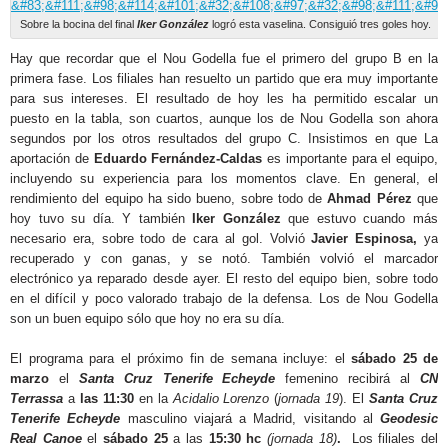
Sobre la bocina del final
Iker González
logró esta vaselina. Consiguió tres goles hoy.
Hay que recordar que el Nou Godella fue el primero del grupo B en la
primera fase. Los filiales han resuelto un partido que era muy importante
para sus intereses. El resultado de hoy les ha permitido escalar un
puesto en la tabla, son cuartos, aunque los de Nou Godella son ahora
segundos por los otros resultados del grupo C. Insistimos en que La
aportación de
Eduardo Fernández-Caldas
es importante para el equipo,
incluyendo su experiencia para los momentos clave. En general, el
rendimiento del equipo ha sido bueno, sobre todo de
Ahmad Pérez
que
hoy tuvo su día. Y también
Iker González
que estuvo cuando más
necesario era, sobre todo de cara al gol. Volvió
Javier Espinosa,
ya
recuperado y con ganas, y se notó. También volvió el marcador
electrónico ya reparado desde ayer. El resto del equipo bien, sobre todo
en el difícil y poco valorado trabajo de la defensa. Los de Nou Godella
son un buen equipo sólo que hoy no era su día.
El programa para el próximo fin de semana incluye: el
sábado 25 de
marzo
el
Santa Cruz Tenerife Echeyde
femenino recibirá al
CN
Terrassa
a
las 11:30
en la
Acidalio Lorenzo
(
jornada 19
). El
Santa Cruz
Tenerife Echeyde
masculino viajará a Madrid, visitando al
Geodesic
Real Canoe
el
sábado 25
a las
15:30 hc
(jornada 18)
.
Los filiales del