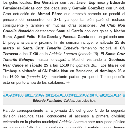
los goles locales:
Iker González
con tres,
Javier Espinosa
y
Eduardo
Fernández-Caldas
con dos cada uno y
Germán González
con un gol.
Gran actuación de
Ahmad Pérez
que empezó parando un penalti al
principio del encuentro, en
2×1
, ya que también paró el rechace
consiguiente y también en muchas otras ocasiones. Del
Club Nou
Godella Natación
destacaron:
Samuel García
con dos goles y
Nacho
Sena
,
Agustí Feliu
,
Kike García y Pascual García
con un gol cada uno.
El programa para el próximo fin de semana incluye: el
sábado 25 de
marzo
el
Santa Cruz Tenerife Echeyde
femenino recibirá al
CN
Terrassa
a las
11:30
en la
Acidalio Lorenzo
(
jornada 19
). El
Santa Cruz
Tenerife Echeyde
masculino viajará a Madrid, visitando al
Geodesic
Real Canoe
el
sábado 25
a las
15:30 hc
(jornada 18)
.
Los filiales del
Timbeque
visitarán al
CN Poble Nou
en Barcelona,
el domingo 26
a
las
16:00 hc
(jornada 18)
. Importante partido ya que el Timbeque sólo
está un punto arriba de los catalanes.
⇒
Eduardo Fernández-Caldas
, dos goles hoy.
Partido correspondiente a la
jornada 17,
del grupo C de la segunda
división (segunda fase, conducente al ascenso a primera división)
celebrado en la piscina municipal
Acidalio Lorenzo
ante muy poco público
en horario de 14h. La meteorología acompañó al partido con un tiempo