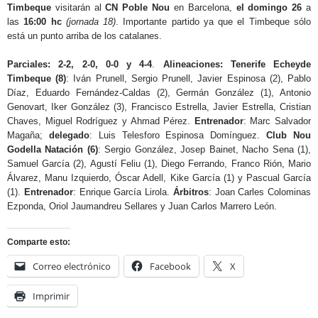
Timbeque
visitarán al
CN Poble Nou
en Barcelona,
el domingo 26
a
las
16:00 hc
(jornada 18)
. Importante partido ya que el Timbeque sólo
está un punto arriba de los catalanes.
Parciales: 2-2, 2-0, 0-0 y 4-4
.
Alineaciones: Tenerife Echeyde
Timbeque (8)
: Iván Prunell, Sergio Prunell, Javier Espinosa (2), Pablo
Díaz, Eduardo Fernández-Caldas (2), Germán González (1), Antonio
Genovart, Iker González (3), Francisco Estrella, Javier Estrella, Cristian
Chaves, Miguel Rodríguez y Ahmad Pérez.
Entrenador
: Marc Salvador
Magaña;
delegado
: Luis Telesforo Espinosa Domínguez.
Club Nou
Godella Natación
(6)
: Sergio González, Josep Bainet, Nacho Sena (1),
Samuel García (2), Agustí Feliu (1), Diego Ferrando, Franco Rión, Mario
Álvarez, Manu Izquierdo, Óscar Adell, Kike García (1) y Pascual García
(1).
Entrenador
: Enrique García Lirola.
Árbitros
: Joan Carles Colominas
Ezponda, Oriol Jaumandreu Sellares y Juan Carlos Marrero León.
Comparte esto:
Correo electrónico
Facebook
X
Imprimir