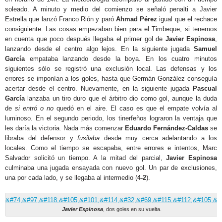
soleado. A minuto y medio del comienzo se señaló penalti a Javier
Estrella que lanzó Franco Rión y paró
Ahmad Pérez
igual que el rechace
consiguiente. Las cosas empezaban bien para el Timbeque, si tenemos
en cuenta que poco después llegaba el primer gol de
Javier Espinosa
,
lanzando desde el centro algo lejos. En la siguiente jugada
Samuel
García
empataba lanzando desde la boya. En los cuatro minutos
siguientes sólo se registró una exclusión local. Las defensas y los
errores se imponían a los goles, hasta que Germán González conseguía
acertar desde el centro. Nuevamente, en la siguiente jugada
Pascual
García
lanzaba un tiro duro que el árbitro dio como gol, aunque la duda
de
si entró o no
quedó en el aire. El caso es que el empate volvía al
luminoso. En el segundo periodo, los tinerfeños lograron la ventaja que
les daría la victoria. Nada más comenzar
Eduardo Fernández-Caldas
se
libraba del defensor y
fusilaba
desde muy cerca adelantando a los
locales. Como el tiempo se escapaba, entre errores e intentos, Marc
Salvador solicitó un tiempo. A la mitad del parcial,
Javier Espinosa
culminaba una jugada ensayada con nuevo gol. Un par de exclusiones,
una por cada lado, y se llegaba al intermedio (
4-2
).
Javier Espinosa
, dos goles en su vuelta.