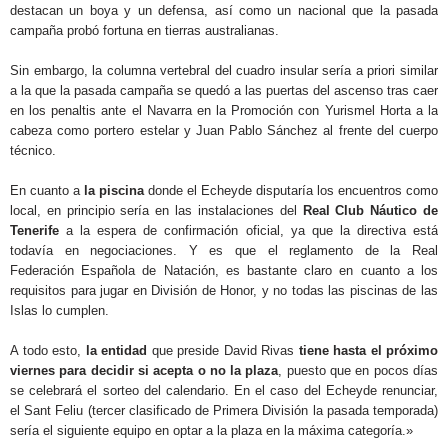
destacan un boya y un defensa, así como un nacional que la pasada
campaña probó fortuna en tierras australianas.
Sin embargo, la columna vertebral del cuadro insular sería a priori similar
a la que la pasada campaña se quedó a las puertas del ascenso tras caer
en los penaltis ante el Navarra en la Promoción con Yurismel Horta a la
cabeza como portero estelar y Juan Pablo Sánchez al frente del cuerpo
técnico.
En cuanto a
la piscina
donde el Echeyde disputaría los encuentros como
local, en principio sería en las instalaciones del
Real Club Náutico de
Tenerife
a la espera de confirmación oficial, ya que la directiva está
todavía en negociaciones. Y es que el reglamento de la Real
Federación Española de Natación, es bastante claro en cuanto a los
requisitos para jugar en División de Honor, y no todas las piscinas de las
Islas lo cumplen.
A todo esto,
la entidad
que preside David Rivas
tiene hasta el próximo
viernes para decidir si acepta o no la plaza
, puesto que en pocos días
se celebrará el sorteo del calendario. En el caso del Echeyde renunciar,
el Sant Feliu (tercer clasificado de Primera División la pasada temporada)
sería el siguiente equipo en optar a la plaza en la máxima categoría.»