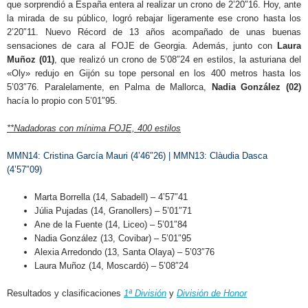
que sorprendió a España entera al realizar un crono de 2’20″16. Hoy, ante
la mirada de su público, logró rebajar ligeramente ese crono hasta los
2’20″11. Nuevo Récord de 13 años acompañado de unas buenas
sensaciones de cara al FOJE de Georgia. Además, junto con
Laura
Muñoz (01)
, que realizó un crono de 5’08″24 en estilos, la asturiana del
«Oly» redujo en Gijón su tope personal en los 400 metros hasta los
5’03″76. Paralelamente, en Palma de Mallorca,
Nadia González (02)
hacía lo propio con 5’01″95.
**Nadadoras con mínima FOJE, 400 estilos
MMN14: Cristina García Mauri (4’46″26) | MMN13: Clàudia Dasca
(4’57″09)
Marta Borrella (14, Sabadell) – 4’57″41
Júlia Pujadas (14, Granollers) – 5’01″71
Ane de la Fuente (14, Liceo) – 5’01″84
Nadia González (13, Covibar) – 5’01″95
Alexia Arredondo (13, Santa Olaya) – 5’03″76
Laura Muñoz (14, Moscardó) – 5’08″24
Resultados y clasificaciones
1ª División
y
División de Honor