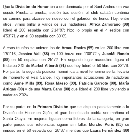
Que la
División de Honor
iba a ser dominada por el Sant Andreu era
vox
populi
. Prueba a prueba, sesión tras sesión, el club catalán continúa
su camino para alzarse de nuevo con el galardón de honor. Hoy, entre
otros, vimos brillar a varios de sus nadadores.
África Zamorano (98)
lideró el 200 espalda con 2’14″87; hizo lo propio en el 4 estilos con
4’53″71 y en el 50 espalda con 30″05.
A esos triunfos se unieron los de
Arnau Rovira (95)
en los 200 libre con
1’51″16,
Jessica Vall (88)
en 100 braza con 1’08″72 y
JuanMi Rando
(88)
en 50 espalda con 25″72. En segundo lugar masculino figura el
Bidasoa XXI de
Markel Alberdi (91)
que hoy lideró el 50 libre con 22″78.
Por parte, la segunda posición honorífica a nivel femenino se la llevaría
de momento el Real Canoe. Hoy importantes actuaciones de nadadoras
como
Anne Mills (89)
,
Rosa Maeso (99)
,
Patricia Garrote (00)
,
María
Artigas (00)
y de una
Marta Cano (00)
que lideró el 200 libre volviendo a
nadar en 2’02».
Por su parte, en la
Primera División
que se disputa paralelamente a la
División de Honor en Gijón, el gran beneficiado podría ser mañana el
Santa Olaya. En mujeres figuran como líderes de la categoría, en gran
parte porque sus referencias siguen sin fallar.
Merche Peris (85)
se
impuso en el 50 espalda con 28″87 mientras que
Laura Fernández (89)