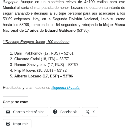
Singapur
. Aunque en un hipotético relevo de 4×100 estilos para ese
Mundial él sería el mariposista de honor, Lozano no cesa en su intento de
seguir arañándole décimas a su tope personal para así acercarse a los
53″69 exigentes. Hoy, en la Segunda División Nacional, llevó su crono
hasta los 53″86, rompiendo los 54 segundos y rebajando la
Mejor Marca
Nacional de 17 años
de
Eduard Galdeano
(53″98).
**Ranking Europeo Junior, 100 mariposa
Daniil Pakhomov (17, RUS) – 52″61
Giacomo Carini (18, ITA) – 53″57
Roman Shevlyakov (17, RUS) – 53″69
Filip Milcevic (18, AUT) – 53″72
Alberto Lozano (17, ESP) – 53″86
Resultados y clasificaciones
Segunda División
Comparte esto:
Correo electrónico
Facebook
X
Imprimir