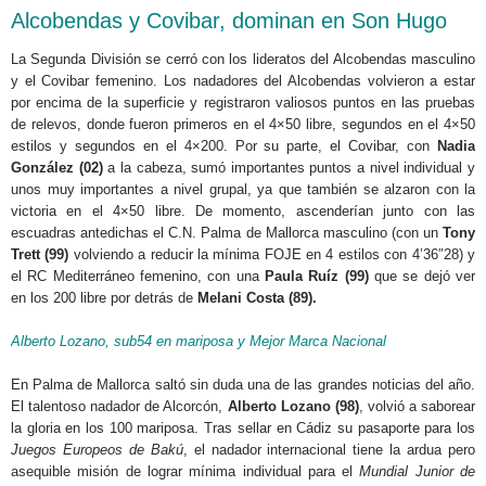
Alcobendas y Covibar, dominan en Son Hugo
La Segunda División se cerró con los lideratos del Alcobendas masculino
y el Covibar femenino. Los nadadores del Alcobendas volvieron a estar
por encima de la superficie y registraron valiosos puntos en las pruebas
de relevos, donde fueron primeros en el 4×50 libre, segundos en el 4×50
estilos y segundos en el 4×200. Por su parte, el Covibar, con
Nadia
González (02)
a la cabeza, sumó importantes puntos a nivel individual y
unos muy importantes a nivel grupal, ya que también se alzaron con la
victoria en el 4×50 libre. De momento, ascenderían junto con las
escuadras antedichas el C.N. Palma de Mallorca masculino (con un
Tony
Trett (99)
volviendo a reducir la mínima FOJE en 4 estilos con 4’36″28) y
el RC Mediterráneo femenino, con una
Paula Ruíz (99)
que se dejó ver
en los 200 libre por detrás de
Melani Costa (89).
Alberto Lozano, sub54 en mariposa y Mejor Marca Nacional
En Palma de Mallorca saltó sin duda una de las grandes noticias del año.
El talentoso nadador de Alcorcón,
Alberto Lozano (98)
, volvió a saborear
la gloria en los 100 mariposa. Tras sellar en Cádiz su pasaporte para los
Juegos Europeos de Bakú
, el nadador internacional tiene la ardua pero
asequible misión de lograr mínima individual para el
Mundial Junior de