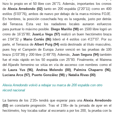
hizo lo propio en el 50 libre con 26″71. Además, importantes los cronos
de
Alexia Arredondo (02)
tanto en 200 espalda (2’20″11) como en 400
estilos (5’03″76), ambos de nuevo por debajo de la marca mínima FOJE.
En hombres, la posición cosechada hoy es la segunda, justo por detrás
del Terrassa. Esta vez los nadadores locales aunaron esfuerzos
para puntuar lo máximo posible.
Diego Mariño (98)
en 1500 libre logró un
crono de 16’15″80;
JuanLu Vega (97)
realizó un buen hectómetro braza
en 1’04″32 y
Mario Cortés (86)
lideró el 4 estilos con 4’27″07. Por su
parte, el Terrassa de
Albert Puig (94)
está destinado al título masculino,
pues hoy el Campeón de Europa Junior venció en las pruebas de 100
braza (1’03″39) y 200 libre (1’49″70). Además,
Juan Segura (94)
también
fue el más rápido en los 50 espalda con 25″93. Finalmente, el Mairena
del Aljarafe femenino se sitúa en vía de ascenso con nombres como el
de
Laura Yus (96)
,
Andrea Melendo (00)
,
Palmira Chaparro (96)
,
Luciana Arce (97)
,
Puerto González (98)
y
Natalia Rivas (00)
.
Alexia Arredondo volvió a rebajar su marca de 200 espalda con otro
récord nacional
La barrera de los 2’20» tendrá que esperar para una
Alexia Arredondo
(02)
en constante progresión. Tras el 1’06» de la jornada de ayer en el
hectómetro, hoy tocaba saltar al escenario a por los 200, la prueba con la