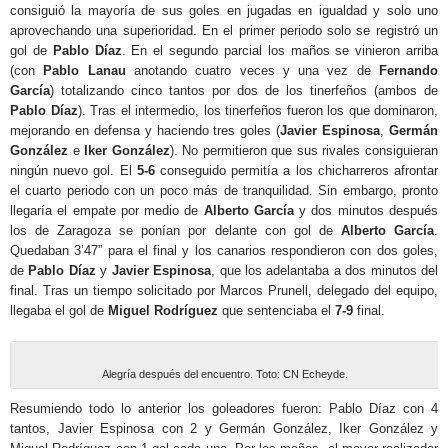
consiguió la mayoría de sus goles en jugadas en igualdad y solo uno
aprovechando una superioridad. En el primer periodo solo se registró un
gol de
Pablo Díaz
. En el segundo parcial los maños se vinieron arriba
(con
Pablo Lanau
anotando cuatro veces y una vez de
Fernando
García
) totalizando cinco tantos por dos de los tinerfeños (ambos de
Pablo Díaz
). Tras el intermedio, los tinerfeños fueron los que dominaron,
mejorando en defensa y haciendo tres goles (
Javier Espinosa
,
Germán
González
e
Iker González
). No permitieron que sus rivales consiguieran
ningún nuevo gol. El
5-6
conseguido permitía a los chicharreros afrontar
el cuarto periodo con un poco más de tranquilidad. Sin embargo, pronto
llegaría el empate por medio de
Alberto García
y dos minutos después
los de Zaragoza se ponían por delante con gol de
Alberto García
.
Quedaban 3’47” para el final y los canarios respondieron con dos goles,
de
Pablo Díaz
y
Javier Espinosa
, que los adelantaba a dos minutos del
final. Tras un tiempo solicitado por Marcos Prunell, delegado del equipo,
llegaba el gol de
Miguel Rodríguez
que sentenciaba el
7-9
final.
Alegría después del encuentro. Toto: CN Echeyde.
Resumiendo todo lo anterior los goleadores fueron: Pablo Díaz con 4
tantos, Javier Espinosa con 2 y Germán González, Iker González y