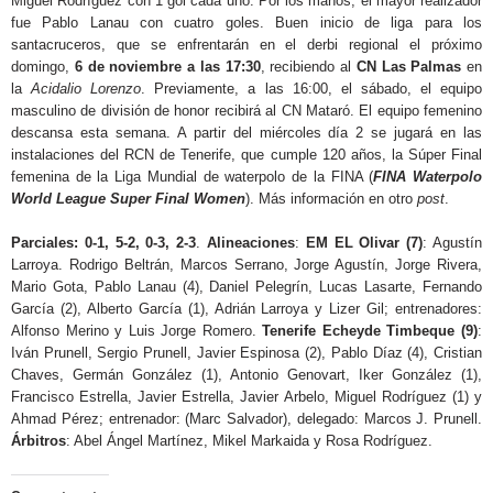
Miguel Rodríguez con 1 gol cada uno. Por los maños, el mayor realizador
fue Pablo Lanau con cuatro goles. Buen inicio de liga para los
santacruceros, que se enfrentarán en el derbi regional el próximo
domingo,
6 de noviembre a las 17:30
, recibiendo al
CN Las Palmas
en
la
Acidalio Lorenzo
. Previamente, a las 16:00, el sábado, el equipo
masculino de división de honor recibirá al CN Mataró. El equipo femenino
descansa esta semana. A partir del miércoles día 2 se jugará en las
instalaciones del RCN de Tenerife, que cumple 120 años, la Súper Final
femenina de la Liga Mundial de waterpolo de la FINA (
FINA Waterpolo
World League Super Final Women
). Más información en otro
post
.
Parciales: 0-1, 5-2, 0-3, 2-3
.
Alineaciones
:
EM EL Olivar (7)
: Agustín
Larroya. Rodrigo Beltrán, Marcos Serrano, Jorge Agustín, Jorge Rivera,
Mario Gota, Pablo Lanau (4), Daniel Pelegrín, Lucas Lasarte, Fernando
García (2), Alberto García (1), Adrián Larroya y Lizer Gil; entrenadores:
Alfonso Merino y Luis Jorge Romero.
Tenerife Echeyde Timbeque (9)
:
Iván Prunell, Sergio Prunell, Javier Espinosa (2), Pablo Díaz (4), Cristian
Chaves, Germán González (1), Antonio Genovart, Iker González (1),
Francisco Estrella, Javier Estrella, Javier Arbelo, Miguel Rodríguez (1) y
Ahmad Pérez; entrenador: (Marc Salvador), delegado: Marcos J. Prunell.
Árbitros
: Abel Ángel Martínez, Mikel Markaida y Rosa Rodríguez.