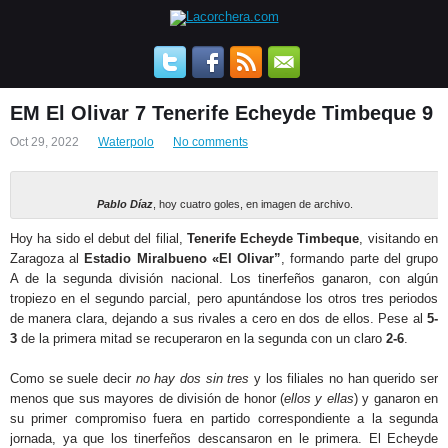
EM El Olivar 7 Tenerife Echeyde Timbeque 9
Oct 29, 2022
Waterpolo
No comments
Pablo Díaz
, hoy cuatro goles, en imagen de archivo.
Hoy ha sido el debut del filial,
Tenerife Echeyde Timbeque
, visitando en
Zaragoza al
Estadio Miralbueno «El Olivar”
, formando parte del grupo
A de la segunda división nacional. Los tinerfeños ganaron, con algún
tropiezo en el segundo parcial, pero apuntándose los otros tres periodos
de manera clara, dejando a sus rivales a cero en dos de ellos. Pese al
5-
3
de la primera mitad se recuperaron en la segunda con un claro
2-6
.
Como se suele decir
no hay dos sin tres
y los filiales no han querido ser
menos que sus mayores de división de honor (
ellos y ellas
) y ganaron en
su primer compromiso fuera en partido correspondiente a la segunda
jornada, ya que los tinerfeños descansaron en le primera. El Echeyde