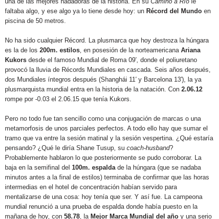
una de las mejores nadadoras de la historia. En su
Camino a Río
le
faltaba algo, y ese algo ya lo tiene desde hoy: un
Récord del Mundo
en
piscina de 50 metros.
No ha sido cualquier Récord. La plusmarca que hoy destroza la húngara
es la de los
200m. estilos
, en posesión de la norteamericana
Ariana
Kukors
desde el famoso Mundial de Roma 09′, donde el poliuretano
provocó la lluvia de Récords Mundiales en cascada. Seis años después,
dos Mundiales íntegros después (Shanghái 11′ y Barcelona 13′), la ya
plusmarquista mundial entra en la historia de la natación. Con
2.06.12
rompe por -0.03 el 2.06.15 que tenía Kukors.
Pero no todo fue tan sencillo como una conjugación de marcas o una
metamorfosis de unos parciales perfectos. A todo ello hay que sumar el
tramo que va entre la sesión matinal y la sesión vespertina. ¿Qué estaría
pensando? ¿Qué le diría Shane Tusup, su
coach-husband
?
Probablemente hablaron lo que posteriormente se pudo corroborar. La
baja en la semifinal del
100m. espalda
de la húngara (que se nadaba
minutos antes a la final de estilos) terminaba de confirmar que las horas
intermedias en el hotel de concentración habían servido para
mentalizarse de una cosa: hoy tenía que ser. Y así fue. La campeona
mundial renunció a una prueba de espalda donde había puesto en la
mañana de hoy, con
58.78
, la
Mejor Marca Mundial del año
y una serio