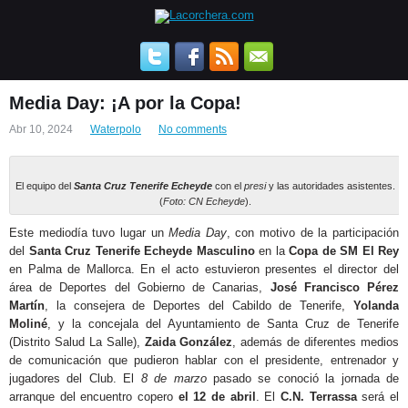
Media Day: ¡A por la Copa!
Abr 10, 2024
Waterpolo
No comments
El equipo del
Santa Cruz Tenerife Echeyde
con el
presi
y las autoridades asistentes.
(
Foto: CN Echeyde
).
Este mediodía tuvo lugar un
Media Day
, con motivo de la participación
del
Santa Cruz Tenerife Echeyde Masculino
en la
Copa de SM El Rey
en Palma de Mallorca. En el acto estuvieron presentes el director del
área de Deportes del Gobierno de Canarias,
José Francisco Pérez
Martín
, la consejera de Deportes del Cabildo de Tenerife,
Yolanda
Moliné
, y la concejala del Ayuntamiento de Santa Cruz de Tenerife
(Distrito Salud La Salle),
Zaida González
, además de diferentes medios
de comunicación que pudieron hablar con el presidente, entrenador y
jugadores del Club. El
8 de marzo
pasado se conoció la jornada de
arranque del encuentro copero
el 12 de abril
. El
C.N. Terrassa
será el