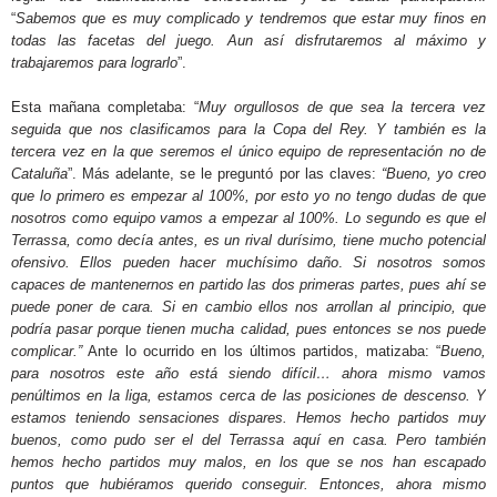
“
Sabemos que es muy complicado y tendremos que estar muy finos en
todas las facetas del juego. Aun así disfrutaremos al máximo y
trabajaremos para lograrlo
”.
Esta mañana completaba: “
Muy orgullosos de que sea la tercera vez
seguida que nos clasificamos para la Copa del Rey. Y también es la
tercera vez en la que seremos el único equipo de representación no de
Cataluña
”. Más adelante, se le preguntó por las claves:
“Bueno, yo creo
que lo primero es empezar al 100%, por esto yo no tengo dudas de que
nosotros como equipo vamos a empezar al 100%. Lo segundo es que el
Terrassa, como decía antes, es un rival durísimo, tiene mucho potencial
ofensivo. Ellos pueden hacer muchísimo daño
.
Si nosotros somos
capaces de mantenernos en partido las dos primeras partes, pues ahí se
puede poner de cara. Si en cambio ellos nos arrollan al principio, que
podría pasar porque tienen mucha calidad, pues entonces se nos puede
complicar.”
Ante lo ocurrido en los últimos partidos, matizaba: “
Bueno,
para nosotros este año está siendo difícil… ahora mismo vamos
penúltimos en la liga, estamos cerca de las posiciones de descenso. Y
estamos teniendo sensaciones dispares. Hemos hecho partidos muy
buenos, como pudo ser el del Terrassa aquí en casa. Pero también
hemos hecho partidos muy malos, en los que se nos han escapado
puntos que hubiéramos querido conseguir. Entonces, ahora mismo