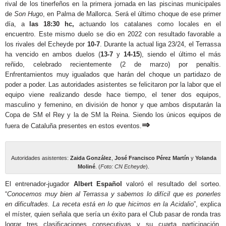
rival de los tinerfeños en la primera jornada en las piscinas municipales
de
Son Hugo
, en Palma de Mallorca. Será el último choque de ese primer
día, a
las 18:30 hc,
actuando los catalanes como locales en el
encuentro. Este mismo duelo se dio en 2022 con resultado favorable a
los rivales del Echeyde por
10-7
. Durante la actual liga 23/24, el Terrassa
ha vencido en ambos duelos (
13-7
y
14-15
), siendo el último el más
reñido, celebrado recientemente (2 de marzo) por penaltis.
Enfrentamientos muy igualados que harán del choque un partidazo de
poder a poder. Las autoridades asistentes se felicitaron por la labor que el
equipo viene realizando desde hace tiempo, el tener dos equipos,
masculino y femenino, en división de honor y que ambos disputarán la
Copa de SM el Rey y la de SM la Reina. Siendo los únicos equipos de
⇒
fuera de Cataluña presentes en estos eventos.
Autoridades asistentes:
Zaida González
,
José Francisco Pérez Martín
y
Yolanda
Moliné
. (
Foto: CN Echeyde
).
El entrenador-jugador
Albert Español
valoró el resultado del sorteo.
“
Conocemos muy bien al Terrassa y sabemos lo difícil que es ponerles
en dificultades. La receta está en lo que hicimos en la Acidalio
”, explica
el míster, quien señala que sería un éxito para el Club pasar de ronda tras
lograr tres clasificaciones consecutivas y su cuarta participación.