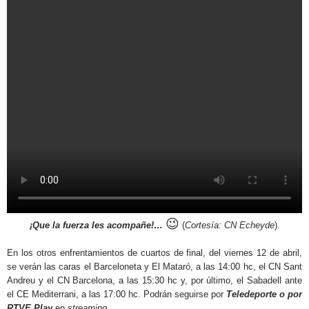
😉
¡Que la fuerza les acompañe!…
(
Cortesía: CN Echeyde
).
En los otros enfrentamientos de cuartos de final, del viernes 12 de abril,
se verán las caras el Barceloneta y El Mataró, a las 14:00 hc, el CN Sant
Andreu y el CN Barcelona, a las 15:30 hc y, por último, el Sabadell ante
el CE Mediterrani, a las 17:00 hc. Podrán seguirse por
Teledeporte o por
RTVE Play
en
streaming
.