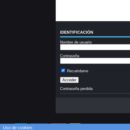
IDENTIFICACIÓN
Nombre de usuario
Contraseña
Recuérdame
Contraseña perdida
0
Flares
Twitter
0
Facebook
0
Google+
0
Email
--
0
Flares
×
Uso de cookies
%d