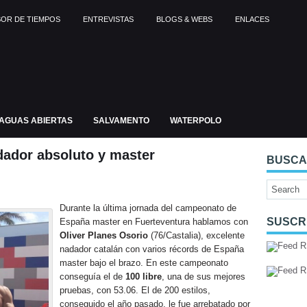
OR DE TIEMPOS
ENTREVISTAS
BLOGS & WEBS
ENLACES
AGUAS ABIERTAS
SALVAMENTO
WATERPOLO
dador absoluto y master
BUSC
Durante la última jornada del campeonato de
SUSCR
España master en Fuerteventura hablamos con
Oliver Planes Osorio
(76/Castalia), excelente
nadador catalán con varios récords de España
master bajo el brazo. En este campeonato
conseguía el de
100 libre
, una de sus mejores
pruebas, con 53.06. El de 200 estilos,
conseguido el año pasado, le fue arrebatado por