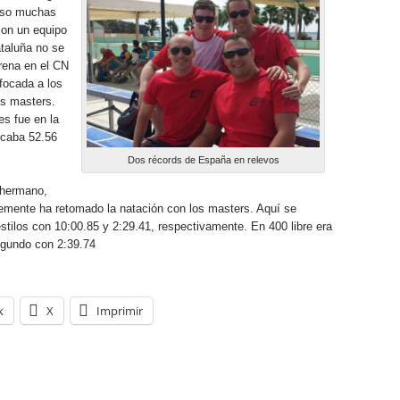
luso muchas
on un equipo
taluña no se
rena en el CN
focada a los
os masters.
s fue en la
caba 52.56
Dos récords de España en relevos
 hermano,
temente ha retomado la natación con los masters. Aquí se
tilos con 10:00.85 y 2:29.41, respectivamente. En 400 libre era
egundo con 2:39.74
k
X
Imprimir