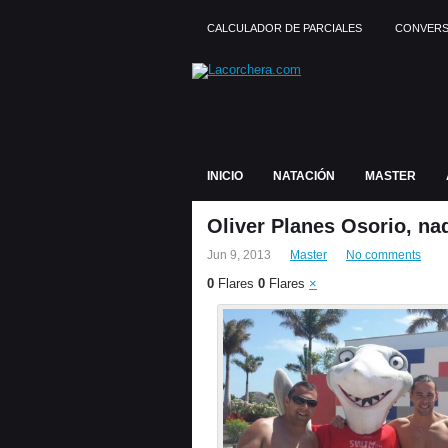
CALCULADOR DE PARCIALES
CONVERS
INICIO
NATACIÓN
MASTER
Oliver Planes Osorio, na
Jun 9, 2013
Master
No comments
0
Flares
0
Flares
×