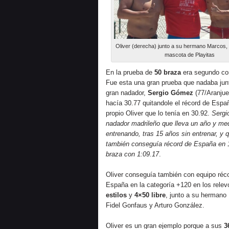
Oliver (derecha) junto a su hermano Marcos, 
mascota de Playitas
En la prueba de
50 braza
era segundo co
Fue esta una gran prueba que nadaba jun
gran nadador,
Sergio Gómez
(77/Aranjue
hacía 30.77 quitandole el récord de Espa
propio Oliver que lo tenía en 30.92.
Sergi
nadador madrileño que lleva un año y me
entrenando, tras 15 años sin entrenar, y
también conseguía récord de España en 
braza con 1:09.17
.
Oliver conseguía también con equipo réc
España en la categoría +120 en los rele
estilos
y
4×50 libre
, junto a su hermano
Fidel Gonfaus y Arturo González.
Oliver es un gran ejemplo porque a sus
3