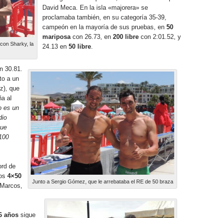
David Meca. En la isla «majorera» se
proclamaba también, en su categoría 35-39,
campeón en la mayoría de sus pruebas, en
50
mariposa
con 26.73, en
200 libre
con 2:01.52, y
con Sharky, la
24.13 en
50 libre
.
n 30.81.
to a un
z), que
ña al
o es un
dio
 que
100
ord de
vos
4×50
Junto a Sergio Gómez, que le arrebataba el RE de 50 braza
 Marcos,
6 años
sigue