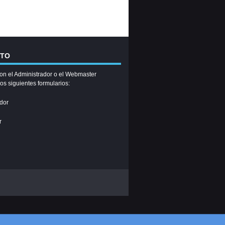
CTO
on el Administrador o el Webmaster
los siguientes formularios:
dor
r