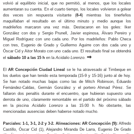
volvió al equilibrio inicial, que no permitió, al menos, que los locales
aumentaran su cuenta. En el cuarto tiempo, los locales volvieron a golear
dos veces sin respuesta visitante (
8-4
) mientras los tinerfeños
maquillaban
el resultado en el último minuto y medio aunque los
madrileños marcaron una vez más. Destacaron en los goles: Iker
González con dos y Sergio Prunell, Javier espinosa, Álvaro Pereiro y
Miguel Rodríguez con uno cada uno. Por los madrileños: Pablo Checa
con tres, Eugenio de Grado y Guillermo Aguirre con dos cada uno y
Óscar Cid y Aitor Morato con uno cada uno. El resultado final se obtendrá
⇒
el
sábado 10 a las 15 h
en la
Acidalio Lorenzo
.
El
AR Concepción Ciudad Lineal
se le ha atravesado al Timbeque en
los duelos que han tenido esta temporada (15-9 y 15-16) junto al de hoy.
Se han notado muchas bajas como las de Mitch Robinson, Eduardo
Fernández-Caldas, Germán González y el portero Ahmad Pérez. Se
fallaron dos penaltis durante el encuentro, que hubieran supuesto una
derrota de uno,
claramente
remontable en el partido del próximo sábado
en la piscina
Acidalio Lorenzo
a las 15:00 h. No obstante, las
mencionadas ausencias deben haberse notado mucho.
Parciales: 1-1, 3-1, 2-2 y 3-2. Alineaciones: AR Concepción (9):
Alfredo
Castillo, Óscar Cid (1), Alejandro Miranda De Larra, Eugenio De Grado