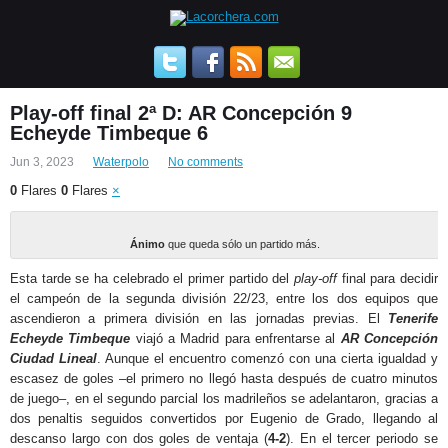
Play-off final 2ª D: AR Concepción 9
Echeyde Timbeque 6
Jun 3, 2023
Waterpolo
No comments
0
Flares
0
Flares
×
Ánimo
que queda sólo un partido más.
Esta tarde se ha celebrado el primer partido del
play-off
final para decidir
el campeón de la segunda división 22/23, entre los dos equipos que
ascendieron a primera división en las jornadas previas. El
Tenerife
Echeyde Timbeque
viajó a Madrid para enfrentarse al
AR Concepción
Ciudad Lineal
. Aunque el encuentro comenzó con una cierta igualdad y
escasez de goles –el primero no llegó hasta después de cuatro minutos
de juego–, en el segundo parcial los madrileños se adelantaron, gracias a
dos penaltis seguidos convertidos por Eugenio de Grado, llegando al
descanso largo con dos goles de ventaja (
4-2
). En el tercer periodo se