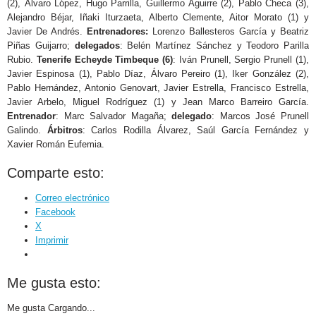
(2), Álvaro López, Hugo Parrilla, Guillermo Aguirre (2), Pablo Checa (3),
Alejandro Béjar, Iñaki Iturzaeta, Alberto Clemente, Aitor Morato (1) y
Javier De Andrés.
Entrenador
es
:
Lorenzo Ballesteros García y Beatriz
Piñas Guijarro;
delegados
: Belén Martínez Sánchez y Teodoro Parilla
Rubio.
Tenerife Echeyde Timbeque (6)
: Iván Prunell, Sergio Prunell (1),
Javier Espinosa (1), Pablo Díaz, Álvaro Pereiro (1), Iker González (2),
Pablo Hernández, Antonio Genovart, Javier Estrella, Francisco Estrella,
Javier Arbelo, Miguel Rodríguez (1) y Jean Marco Barreiro García.
Entrenador
: Marc Salvador Magaña;
delegado
: Marcos José Prunell
Galindo.
Árbitros
: Carlos Rodilla Álvarez, Saúl García Fernández y
Xavier Román Eufemia.
Comparte esto:
Correo electrónico
Facebook
X
Imprimir
Me gusta esto:
Me gusta
Cargando...