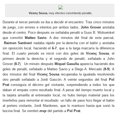
Vicenç Sousa
, muy efectivo convirtiendo penaltis.
Durante el tercer periodo se iba a decidir el encuentro. Tras cinco minutos
de juego, con errores e intentos por ambos lados,
John Grover
anotaba
desde el centro. Poco después se señalaba penalti a Guus B. Wolswinkel
que convirtió
Matteo Savio
. A dos minutos del final de este parcial,
Raimon Santiveri
nadaba rápido por la derecha con el balón y anotaba
sin oposición local, haciendo el
6-7
, que a la larga marcaría la diferencia
final. El cuarto periodo se inició con dos goles de
Vicenç Sousa
, el
primero desde la derecha y el segundo de penalti, señalado a John
Grover (
8-7
). Un minuto después
Miquel Gasulla
aparecía haciendo dos
goles de penalti, señalado a Matteo Savio y a Diego A. Mercado (
8-9
). A
dos minutos del final
Vicenç Sousa
recuperaba la igualada resolviendo
otro penalti señalado a Jordi Gascón. A veinte segundos del final
Pol
Prat
conseguía el décimo gol visitante, sorprendiendo a todos los que
daban el empate como resultado final. A pesar del tiempo muerto local y
la tarjeta amarilla al entrenador local, no hubo tiempo material para los
tinerfeños para remontar el resultado: un fallo de pase hizo llegar el balón
al portero visitante, Jordi Mardones, que lo mantuvo hasta que sonó la
bocina final. Se nombró
mvp
del partido a
Pol Prat
.