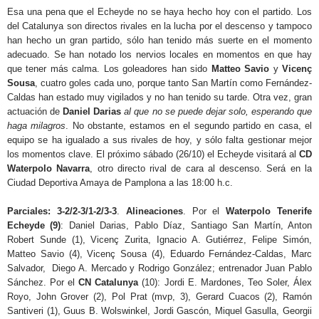
Esa una pena que el Echeyde no se haya hecho hoy con el partido. Los
del Catalunya son directos rivales en la lucha por el descenso y tampoco
han hecho un gran partido, sólo han tenido más suerte en el momento
adecuado. Se han notado los nervios locales en momentos en que hay
que tener más calma. Los goleadores han sido
Matteo Savio
y
Vicenç
Sousa
, cuatro goles cada uno, porque tanto San Martín como Fernández-
Caldas han estado muy vigilados y no han tenido su tarde. Otra vez, gran
actuación de
Daniel Darias
al que no se puede dejar solo, esperando que
haga milagros
. No obstante, estamos en el segundo partido en casa, el
equipo se ha igualado a sus rivales de hoy, y sólo falta gestionar mejor
los momentos clave. El próximo sábado (26/10) el Echeyde visitará al
CD
Waterpolo Navarra
, otro directo rival de cara al descenso. Será en la
Ciudad Deportiva Amaya de Pamplona a las 18:00 h.c.
Parciales: 3-2/2-3/1-2/3-3
.
Alineaciones
. Por el
Waterpolo Tenerife
Echeyde (9)
: Daniel Darias, Pablo Díaz, Santiago San Martín, Anton
Robert Sunde (1), Vicenç Zurita, Ignacio A. Gutiérrez, Felipe Simón,
Matteo Savio (4), Vicenç Sousa (4), Eduardo Fernández-Caldas, Marc
Salvador, Diego A. Mercado y Rodrigo González; entrenador Juan Pablo
Sánchez. Por el
CN Catalunya
(10): Jordi E. Mardones, Teo Soler, Álex
Royo, John Grover (2), Pol Prat (mvp, 3), Gerard Cuacos (2), Ramón
Santiveri (1), Guus B. Wolswinkel, Jordi Gascón, Miquel Gasulla, Georgii