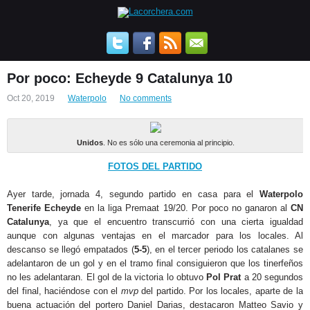
Por poco: Echeyde 9 Catalunya 10
Oct 20, 2019
Waterpolo
No comments
Unidos
. No es sólo una ceremonia al principio.
FOTOS DEL PARTIDO
Ayer tarde, jornada 4, segundo partido en casa para el
Waterpolo
Tenerife Echeyde
en la liga Premaat 19/20. Por poco no ganaron al
CN
Catalunya
, ya que el encuentro transcurrió con una cierta igualdad
aunque con algunas ventajas en el marcador para los locales. Al
descanso se llegó empatados (
5-5
), en el tercer periodo los catalanes se
adelantaron de un gol y en el tramo final consiguieron que los tinerfeños
no les adelantaran. El gol de la victoria lo obtuvo
Pol Prat
a 20 segundos
del final, haciéndose con el
mvp
del partido. Por los locales, aparte de la
buena actuación del portero Daniel Darias, destacaron Matteo Savio y