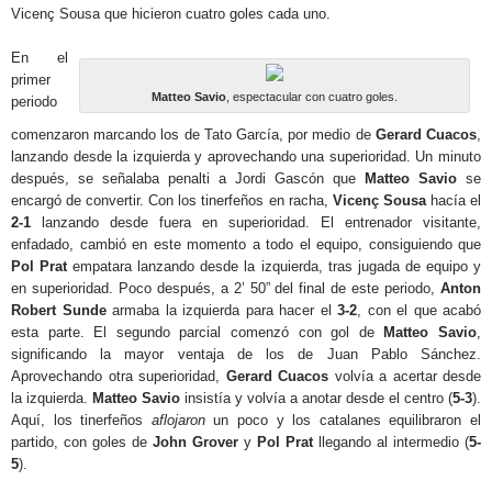
Vicenç Sousa que hicieron cuatro goles cada uno.
En el
primer
Matteo Savio
, espectacular con cuatro goles.
periodo
comenzaron marcando los de Tato García, por medio de
Gerard Cuacos
,
lanzando desde la izquierda y aprovechando una superioridad. Un minuto
después, se señalaba penalti a Jordi Gascón que
Matteo Savio
se
encargó de convertir. Con los tinerfeños en racha,
Vicenç Sousa
hacía el
2-1
lanzando desde fuera en superioridad. El entrenador visitante,
enfadado, cambió en este momento a todo el equipo, consiguiendo que
Pol Prat
empatara lanzando desde la izquierda, tras jugada de equipo y
en superioridad. Poco después, a 2’ 50” del final de este periodo,
Anton
Robert Sunde
armaba la izquierda para hacer el
3-2
, con el que acabó
esta parte. El segundo parcial comenzó con gol de
Matteo Savio
,
significando la mayor ventaja de los de Juan Pablo Sánchez.
Aprovechando otra superioridad,
Gerard Cuacos
volvía a acertar desde
la izquierda.
Matteo Savio
insistía y volvía a anotar desde el centro (
5-3
).
Aquí, los tinerfeños
aflojaron
un poco y los catalanes equilibraron el
partido, con goles de
John Grover
y
Pol Prat
llegando al intermedio (
5-
5
).