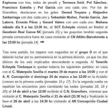
Espinosa
con tres, todos de penalti y
Terrence Smit
,
Pol Sánchez
,
Francisco Estrella
y
Pol García
con uno cada uno. Por los de
Granollers, destacaron en los goles:
Gerard Troyano
y
Alejandro
Saldarriaga
con dos cada uno y
Sebastián Muñoz
,
Ferrán García
,
Jan
Latorre
,
Ernesto Pérez
y
Gerard Valero
con uno cada uno.
Mañana
sábado día 9
a las 13:30 hc
, el
SCT Echeyde
visitará en Madrid al
Geodesic
Real Canoe NC
(
jornada 15
) y las
guayotas
tendrán segunda
jornada consecutiva fuera de casa visitando al
CN Atlètic-Barceloneta a
⇒
las 15:00 hc
(
jornada 14
).
Tras este partido, los
toppers
son segundos en el
grupo D
en el que
deberán luchar por su permanencia en la primera división, ya que los dos
últimos de los seis implicados descenderán a segunda. Al
Tenerife
Echeyde Timbeque
le quedan todavía los siguientes partidos: en casa
con el
C. Waterpolo Sevilla
el
martes 19 de marzo a las 14:00
y con el
A. R. Concepción
el
domingo 24 de marzo a las 12:00
en la
Acidalio
Lorenzo
en la primera vuelta (
jornadas 16 y 17
). En la segunda vuelta se
repetirán los encuentros pero cambiando las sedes (
jornadas 18, 19 y
20
)
:
el
14 de abril a las 12:00
recibirán al
C.N. Granollers
, mientras que
visitarán al
C. Waterpolo Sevilla
el
21 de abril (11:30 hc)
y finalizarán la
fase el
28 de abril
a las
14:30 hc
visitando al
AR Concepción Ciudad
Lineal
.