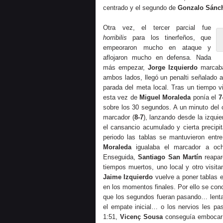
centrado y el segundo de
Gonzalo Sánc
Otra vez, el tercer parcial fue
horribilis
para los tinerfeños, que
empeoraron mucho en ataque y
aflojaron mucho en defensa. Nada
más empezar,
Jorge Izquierdo
marcaba 
ambos lados, llegó un penalti señalado 
parada del meta local. Tras un tiempo v
esta vez de
Miguel Moraleda
ponía el
7
sobre los 30 segundos. A un minuto del 
marcador (
8-7
), lanzando desde la izqui
el cansancio acumulado y cierta precipi
periodo las tablas se mantuvieron ent
Moraleda
igualaba el marcador a ocho
Enseguida,
Santiago San Martín
reapar
tiempos muertos, uno local y otro visit
Jaime Izquierdo
vuelve a poner tablas e
en los momentos finales. Por ello se con
que los segundos fueran pasando… lenta
el empate inicial… o los nervios les p
1:51,
Vicenç Sousa
conseguía embocar el