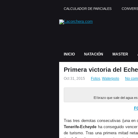
CALCULADOR DE PARCIALES
CONVERS
INICIO
NATACIÓN
MASTER
Primera victoria del Eche
Oct 31, 2015
Fotos
,
Waterpolo
No com
El brazo que sale del agua es
F
Tras tres derrotas consecutivas (una en 
Tenerife-Echeyde
ha conseguido vencer
de turismo. Tras una primera mitad netam