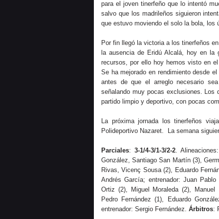
para el joven tinerfeño que lo intentó m
salvo que los madrileños siguieron intent
que estuvo moviendo el solo la bola, los ú
Por fin llegó la victoria a los tinerfeño
la ausencia de Eridú Alcalá, hoy en la 
recursos, por ello hoy hemos visto en e
Se ha mejorado en rendimiento desde el 
antes de que el arreglo necesario se
señalando muy pocas exclusiones. Los d
partido limpio y deportivo, con pocas com
La próxima jornada los tinerfeños viaj
Polideportivo Nazaret. La semana siguien
Parciales
:
3-1/4-3/1-3/2-2
. Alineaciones
González, Santiago San Martín (3), Germ
Rivas, Vicenç Sousa (2), Eduardo Fernán
Andrés García; entrenador: Juan Pabl
Ortiz (2), Miguel Moraleda (2), Manuel 
Pedro Fernández (1), Eduardo González
entrenador: Sergio Fernández.
Árbitros
: 