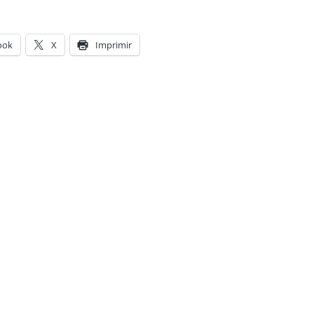
ook
X
Imprimir