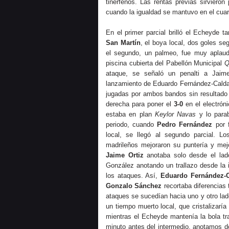
tinerfeños. Las rentas previas sirvieron
cuando la igualdad se mantuvo en el cuar
En el primer parcial brilló el Echeyd
San Martín
, el boya local, dos goles 
el segundo, un palmeo, fue muy aplaudi
piscina cubierta del Pabellón Municipal
Q
ataque, se señaló un penalti a Jaime 
lanzamiento de Eduardo Fernández-Caldas,
jugadas por ambos bandos sin resultado
derecha para poner el
3-0
en el electrón
estaba en plan
Keylor Navas
y lo para
periodo, cuando
Pedro Fernández
por f
local, se llegó al segundo parcial. Lo
madrileños mejoraron su puntería y me
Jaime Ortiz
anotaba solo desde el lad
González anotando un trallazo desde la 
los ataques. Así,
Eduardo Fernández-
Gonzalo Sánchez
recortaba diferencias 
ataques se sucedían hacia uno y otro lad
un tiempo muerto local, que cristalizaría
mientras el Echeyde mantenía la bola tr
minuto antes del intermedio, anotamos d