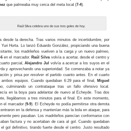
hez
que palmeaba muy cerca del meta local (
7-4
).
Raúl Silva celebra uno de sus tres goles de hoy.
desde la derecha. Tras varios minutos de incertidumbre, por
a Yuri Horta. Lo lanzó Eduardo González, propiciando una buena
isitante, los madrileños vuelven a la carga y un nuevo palmeo,
-6
en el marcador.
Raúl Silva
volvía a acertar, desde el centro y
cuarto parcial,
Alejandro Jul
volvía a acercar a los suyos en el
erda y aprovechando una superioridad. Se comenzaba a notar ya
tación y prisa por
resolver
el partido cuanto antes. En el cuarto
re ambos equipos. Cuando quedaban 6:29 para el final,
Miguel
, culminando un contrataque tras un fallo ofensivo local.
ecía en la boya para adelantar de nuevo al Echeyde. Tras dos
ante, llegábamos a tres minutos para el final. En este momento,
n el marcador (
9-9
). El Echeyde no podía permitirse otra derrota
centraron en la defensa y mantenían más la bola en ataque, para
mente pero pasaban. Los madrileños parecían conformarse con
asaban factura y no acertaban de cara al gol. Cuando quedaban
 gol definitivo, tirando fuerte desde el centro. Justo resultado