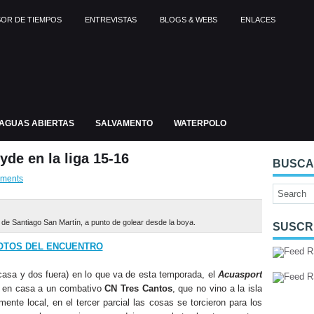
OR DE TIEMPOS
ENTREVISTAS
BLOGS & WEBS
ENLACES
AGUAS ABIERTAS
SALVAMENTO
WATERPOLO
yde en la liga 15-16
BUSC
ments
 de Santiago San Martín, a punto de golear desde la boya.
SUSCR
OTOS DEL ENCUENTRO
casa y dos fuera) en lo que va de esta temporada, el
Acuasport
 en casa a un combativo
CN Tres Cantos
, que no vino a la isla
ente local, en el tercer parcial las cosas se torcieron para los