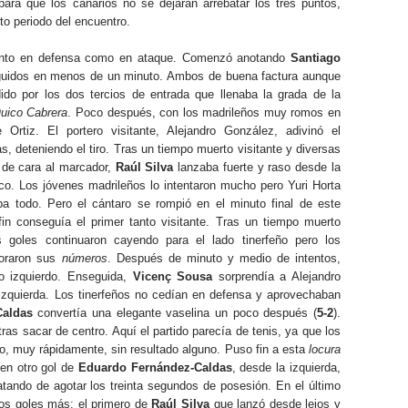
 para que los canarios no se dejaran arrebatar los tres puntos,
to periodo del encuentro.
e tanto en defensa como en ataque. Comenzó anotando
Santiago
seguidos en menos de un minuto. Ambos de buena factura aunque
do por los dos tercios de entrada que llenaba la grada de la
uico Cabrera
. Poco después, con los madrileños muy romos en
Ortiz. El portero visitante, Alejandro González, adivinó el
 deteniendo el tiro. Tras un tiempo muerto visitante y diversas
 de cara al marcador,
Raúl Silva
lanzaba fuerte y raso desde la
ico. Los jóvenes madrileños lo intentaron mucho pero Yuri Horta
ba todo. Pero el cántaro se rompió en el minuto final de este
in conseguía el primer tanto visitante. Tras un tiempo muerto
s goles continuaron cayendo para el lado tinerfeño pero los
joraron sus
números
. Después de minuto y medio de intentos,
o izquierdo. Enseguida,
Vicenç Sousa
sorprendía a Alejandro
izquierda. Los tinerfeños no cedían en defensa y aprovechaban
Caldas
convertía una elegante vaselina un poco después (
5-2
).
tras sacar de centro. Aquí el partido parecía de tenis, ya que los
o, muy rápidamente, sin resultado alguno. Puso fin a esta
locura
 en otro gol de
Eduardo Fernández-Caldas
, desde la izquierda,
atando de agotar los treinta segundos de posesión. En el último
os goles más: el primero de
Raúl Silva
que lanzó desde lejos y