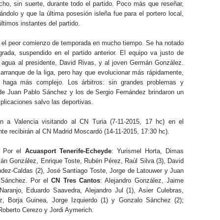
ucho, sin suerte, durante todo el partido. Poco más que reseñar,
ándolo y que la última posesión isleña fue para el portero local,
ltimos instantes del partido.
s en el peor comienzo de temporada en mucho tiempo. Se ha notado
grada, suspendido en el partido anterior. El equipo va justo de
l agua al presidente, David Rivas, y al joven Germán González.
arranque de la liga, pero hay que evolucionar más rápidamente,
a haga más complejo. Los árbitros: sin grandes problemas y
e Juan Pablo Sánchez y los de Sergio Fernández brindaron un
plicaciones salvo las deportivas.
an a Valencia visitando al CN Turia (7-11-2015, 17 hc) en el
te recibirán al CN Madrid Moscardó (14-11-2015, 17:30 hc).
: Por el
Acuasport Tenerife-Echeyde
: Yurismel Horta, Dimas
án González, Enrique Toste, Rubén Pérez, Raúl Silva (3), David
dez-Caldas (2), José Santiago Toste, Jorge de Latouwer y Juan
o Sánchez. Por el
CN Tres Cantos
: Alejandro González, Jaime
Naranjo, Eduardo Saavedra, Alejandro Jul (1), Asier Culebras,
, Borja Guinea, Jorge Izquierdo (1) y Gonzalo Sánchez (2);
Roberto Cerezo y Jordi Aymerich.