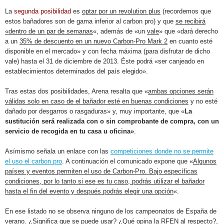
La
segunda posibilidad
es
optar por un revolution plus
(recordemos que
estos bañadores son de gama inferior al carbon pro) y que
se
recibirá
«dentro de un par de semanas
«, además de «un
vale
» que «dará derecho
a un
35% de descuento en un nuevo Carbon-Pro Mark 2
en cuanto esté
disponible en el mercado» y con fecha máxima (para disfrutar de dicho
vale) hasta el 31 de diciembre de 2013. Éste podrá «ser canjeado en
establecimientos determinados del país elegido».
Tras estas dos posibilidades, Arena resalta que «
ambas opciones serán
válidas solo en caso de el bañador esté en buenas condiciones
y no esté
dañado por desgarros o rasgaduras» y, muy importante, que «
La
sustitución será realizada con o sin comprobante de compra, con un
servicio de recogida en tu casa u oficina»
.
Asímismo señala un enlace con las
competiciones donde no se permite
el uso el carbon pro
. A continuación el comunicado expone que «
Algunos
países y eventos permiten el uso de Carbon-Pro. Bajo específicas
condiciones, por lo tanto si ese es tu caso, podrás utilizar el bañador
hasta el fin del evento y después podrás elegir una opción
«.
En ese listado no se observa ninguno de los campeonatos de España de
verano. ¿Significa que se puede usar? ¿Qué opina la RFEN al respecto?,