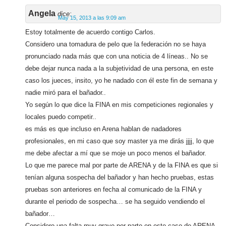
Angela
dice:
May 15, 2013 a las 9:09 am
Estoy totalmente de acuerdo contigo Carlos.
Considero una tomadura de pelo que la federación no se haya
pronunciado nada más que con una noticia de 4 líneas.. No se
debe dejar nunca nada a la subjetividad de una persona, en este
caso los jueces, insito, yo he nadado con él este fin de semana y
nadie miró para el bañador..
Yo según lo que dice la FINA en mis competiciones regionales y
locales puedo competir..
es más es que incluso en Arena hablan de nadadores
profesionales, en mi caso que soy master ya me dirás jjjj, lo que
me debe afectar a mí que se moje un poco menos el bañador.
Lo que me parece mal por parte de ARENA y de la FINA es que si
tenían alguna sospecha del bañador y han hecho pruebas, estas
pruebas son anteriores en fecha al comunicado de la FINA y
durante el periodo de sospecha… se ha seguido vendiendo el
bañador…
Considero una falta muy grave por parte en este caso de ARENA