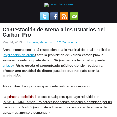
Contestación de Arena a los usuarios del
Carbon Pro
May 14, 2013
España
,
Natación
12 Comments
Arena internacional está respondiendo a la multitud de emails recibidos
(
explicación de arena
) ante la prohibición del «arena carbon pro» la
semana pasada por parte de la FINA (ver parte inferior del siguiente
enlace
).
Atrás queda el comunicado público donde llegaban a
ofrecer una cantidad de dinero para los que no quisiesen la
sustitución
.
Ahora citan dos opciones que puede realizar el comprador.
La
primera posibilidad
es que «
cualquiera que haya adquirido un
POWERSKIN Carbon-Pro defectuoso tendrá derecho a cambiarlo por un
Carbon-Pro Mark 2
(sin coste adicional), con un plazo de entrega de
aproximadamente
8 semanas
.»