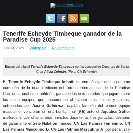
Tenerife Echeyde Timbeque ganador de la
Paradise Cup 2025
Jun 30, 2025
Waterpolo
No comments
Equipo del infantil
Tenerife Echeyde Timbeque
con la concejal de Deportes de Santa
Cruz
Alicia Cebrián
. (
Foto: CN Echeyde
).
El
Tenerife Echeyde Timbeque
Infantil
se coronó ayer domingo como
campeón de la cuarta edición del Torneo Internacional de la Paradise
Cup, de la cual es el anfitrión, ganando los seis partidos que jugaron ante
los cinco equipos que concurrieron al evento. Los chicos y chicas,
entrenados por
Nacho Gutiérrez
, capitán también del primer equipo
masculino, vencieron en una bonita final (
9-6
) ante el
Aquàtics Sóller
mallorquín. Los chicharreros, invictos durante las tres jornadas, después
de ganar ante el
Sete Natation
francés,
CN Las Palmas Femenino
,
CN
Las Palmas Masculino B
,
CN Las Palmas Masculino A
(por penaltis) y