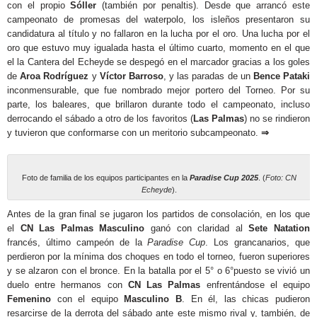
con el propio
Sóller
(también por penaltis). Desde que arrancó este
campeonato de promesas del waterpolo, los isleños presentaron su
candidatura al título y no fallaron en la lucha por el oro. Una lucha por el
oro que estuvo muy igualada hasta el último cuarto, momento en el que
el la Cantera del Echeyde se despegó en el marcador gracias a los goles
de
Aroa Rodríguez
y
Víctor Barroso
, y las paradas de un
Bence Pataki
inconmensurable, que fue nombrado mejor portero del Torneo. Por su
parte, los baleares, que brillaron durante todo el campeonato, incluso
derrocando el sábado a otro de los favoritos (
Las Palmas
) no se rindieron
y tuvieron que conformarse con un meritorio subcampeonato.
⇒
Foto de familia de los equipos participantes en la
Paradise Cup 2025
. (
Foto: CN
Echeyde
).
Antes de la gran final se jugaron los partidos de consolación, en los que
el
CN Las Palmas Masculino
ganó con claridad al
Sete Natation
francés, último campeón de la
Paradise Cup
. Los grancanarios, que
perdieron por la mínima dos choques en todo el torneo, fueron superiores
y se alzaron con el bronce. En la batalla por el 5° o 6°puesto se vivió un
duelo entre hermanos con
CN Las Palmas
enfrentándose el equipo
Femenino
con el equipo
Masculino B
. En él, las chicas pudieron
resarcirse de la derrota del sábado ante este mismo rival y, también, de