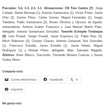
Parciales: 3-2, 1-3, 2-3, 1-1
.
Alineaciones
:
CN Tres Cantos (7)
: Jorge
Cuñado. Daniel Bermejo (1), Antonio Santamaría (1), Víctor Prieto, Javier
Ortiz (2), Santos Pérez, Carlos Gorraiz, Miguel Fernández (1), Sergio
Toledano, Pablo Santamaría (2), Álvaro Oliveros y Ulysses de Aguilar;
entrenadores: Antonio Suárez Francisco y Juan Manuel Martín Páez;
delegado: Antonio Santamaría González.
Tenerife Echeyde Timbeque
(9)
: Iván Prunell, Sergio Prunell, Javier Espinosa (1), Pablo Díaz (3),
Mitch Robinson (2), Cristian Chaves, Antonio Genovart, Iker González
(1), Francisco Estrella, Javier Estrella (1), Javier Arbelo, Miguel
Rodríguez (1) y Ahmad Pérez; delegado: Marc Salvador Magaña.
Árbitros
: Brais Blanco, Garcinuño, Fernando Moreno Cuervas y Xavier
Godoy Mena.
Comparte esto:
Correo electrónico
Facebook
X
Imprimir
Me gusta esto: