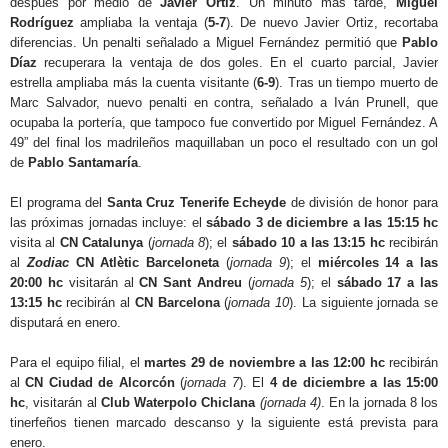
después por medio de
Javier Ortiz
. Un minuto más tarde,
Miguel
Rodríguez
ampliaba la ventaja (
5-7
). De nuevo Javier Ortiz, recortaba
diferencias. Un penalti señalado a Miguel Fernández permitió que
Pablo
Díaz
recuperara la ventaja de dos goles. En el cuarto parcial, Javier
estrella ampliaba más la cuenta visitante (
6-9
). Tras un tiempo muerto de
Marc Salvador, nuevo penalti en contra, señalado a Iván Prunell, que
ocupaba la portería, que tampoco fue convertido por Miguel Fernández. A
49” del final los madrileños maquillaban un poco el resultado con un gol
de
Pablo Santamaría
.
El programa del
Santa Cruz Tenerife Echeyde
de división de honor para
las próximas jornadas incluye: el
sábado 3 de diciembre a las 15:15 hc
visita al
CN Catalunya
(
jornada 8
); el
sábado 10 a las 13:15 hc
recibirán
al
Zodiac
CN Atlètic Barceloneta
(
jornada 9
); el
miércoles 14 a las
20:00 hc
visitarán al
CN Sant Andreu
(
jornada 5
); el
sábado 17 a las
13:15 hc
recibirán al
CN Barcelona
(
jornada 10
). La siguiente jornada se
disputará en enero.
Para el equipo filial, el
martes 29 de noviembre a las 12:00 hc
recibirán
al
CN Ciudad de Alcorcón
(
jornada 7
). El
4 de diciembre a las 15:00
hc
, visitarán al
Club Waterpolo Chiclana
(jornada 4)
. En la jornada 8 los
tinerfeños tienen marcado descanso y la siguiente está prevista para
enero.