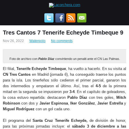
Tres Cantos 7 Tenerife Echeyde Timbeque 9
Nov 26, 2022
Waterpolo
No comments
Foto de archivo con
Pablo Díaz
convirtiendo un penalti ante el CN Las Palmas.
El filial,
Tenerife Echeyde Timbeque
, ha vuelto a hacerlo. En su visita al
CN Tres Cantos
en Madrid (
jornada 6
), ha conseguido traerse los puntos
para la isla. Los tinerfeños sólo cedieron el primer parcial, ganaron los
dos intermedios y empataron el último. Así, tras el
4-5
de la primera
mitad en la segunda se impusieron por
3-4
. En el capítulo de goleadores,
la cosa estuvo repartida: destacaron
Pablo Díaz
con tres goles,
Mitch
Robinson
con dos y
Javier Espinosa
,
Iker González
,
Javier Estrella
y
Miguel Rodríguez
con un gol cada uno.
El programa del
Santa Cruz Tenerife Echeyde,
de división de honor,
para las próximas jornadas incluye: el
sábado 3 de diciembre a las