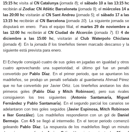
15:15 hc
visita al
CN Catalunya
(
jornada 8
); el
sábado 10 a las 13:15 hc
recibirán al
Zodiac
CN Atlètic Barceloneta
(
jornada 9
); el
miércoles 14 a
las 20:00 hc
visitarán al
CN Sant Andreu
(
jornada 5
); el
sábado 17 a las
13:15 hc
recibirán al
CN Barcelona
(
jornada 10
). La siguiente jornada se
disputará en enero. Para el equipo filial, el
martes 29 de noviembre a
las 12:00 hc
recibirán al
CN Ciudad de Alcorcón
(
jornada 7
). El
4 de
diciembre a las 15:00 hc
, visitarán al
Club Waterpolo Chiclana
(jornada 4)
. En la
jornada 8
los tinerfeños tienen marcado descanso y la
siguiente está prevista para enero.
El Echeyde consiguió cuatro de sus goles en jugadas en igualdad y otros
cuatro aprovechando una superioridad; el último gol fue un penalti
convertido por
Pablo Díaz
. En el primer periodo, que se apuntaron los
madrileños, se produjo un penalti señalado al guardameta Ahmad Pérez
que no fue convertido por Javier Ortiz. Los tinerfeños anotaron los dos
primeros goles (
Pablo Díaz y Mitch Robinson
), pero sus rivales
consiguieron los tres siguientes (
Antonio Santamaría, Miguel
Fernández y Pablo Santamaría
). En el segundo parcial los canarios se
adelantaron con tres goles seguidos (
Javier Espinosa, Mitch Robinson
e Iker González
). Los madrileños respondieron con un gol de
Daniel
Bermejo
. Con
4-5
se llegó al intermedio. En el tercer periodo comenzó
goleando
Pablo Díaz
. La respuesta de los madrileños llegó un minuto