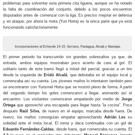
problemas para solventar esta primera cita liguera, aunque se ha notado
la falta de coordinación del conjunto, debido a los pocos encuentros
disputados antes de comenzar con la liga. Es preciso mejorar en defensa
y en ataque; por ahora la meta (Yuri Horta) es la única parte que ya está
funcionando satisfactoriamente.
Incorporaciones al Echeyde 14-15: Serrano, Paniagua, Alcalá y Manejas.
El primer periodo ha transcurrido sin grandes sobresaltos ya que, de
entrada, ambos equipos mostraban poco acierto de cara al gol. El
solitario tanto de este tramo llegó a mitad del parcial, gracias a un tiro
desde la izquierda de
Eridú Alcalá
, que debutaba en el equipo local y
comenzaba así su cuenta. Los jóvenes maños lo intentaron también pero
se encontraron con Yurismel Horta que se mostró pleno de forma. A partir
del segundo tiempo los goles comenzaron a llegar, animando así el
encuentro. Los visitantes comenzaron empatando por medio de
Jorge
Ortega
que aprovechó una escapada para llegar hasta “la cocina”. Poco
después
Raúl Silva
, de nuevo en el equipo, marcaba desde fuera. De
nuevo, los maños conseguían empatar aprovechando
Adrián Les
su
soledad ante el meta local. El
toma y daca
continuaba con un gol de
Eduardo Fernández-Caldas
, desde fuera, que comenzaba su cuenta. El