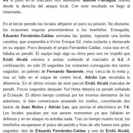
4-2
lo puso en el marcador otro debutante:
Manuel Paniagua
, tirando
desde la derecha del ataque local. Con este resultado se llegó al
intermedio.
En el tercer periodo los locales aflojaron un poco su presión. No obstante,
las ocasiones seguían presentándose a los tinerfeños. Enseguida,
Eduardo Fernández-Caldas
animaba las gradas, logrando una bonita
vaselina, que sorprendía a Víctor Enrique Gil, meta visitante y destacado
en su equipo. Poco después el propio Fernández-Caldas, cosa rara en él,
fallaba un penalti. El equipo bajó algo su ritmo pero eso no impidió que
Eridú Alcalá
volviera a anotar, subiendo al marcador el
6-2
. A
continuación, en sólo 20 segundos los visitantes conseguían dos tantos
seguidos: un palmeo de
Fernando Navarrete
, muy cerca de la meta y,
tras un fallo en el saque de centro local,
Adrián Les
recortaba la
diferencia. En el último minuto de este parcial
Eridú Alcalá
marcaba de
penalti. Pocos segundos después Yuri Horta detenía un penalti señalado
al Echeyde. El último tiempo continuó por los mismos derroteros de los
anteriores, si bien comenzaron anotando los maños, convirtiendo dos
tantos de
Juan Motos
y
Adrián Les
, que ponían el electrónico en
7-6
.
Los locales pasaban por sus peores momentos ya que fallaban en
defensa y en en ataque no entraba nada. Tras un tiempo muerto local, los
tinerfeños recuperaron el pulso del partido y fruto de ello fueron tres goles
seguidos: dos de
Eduardo Fernández-Caldas
y uno de
Eridú Alcalá
,