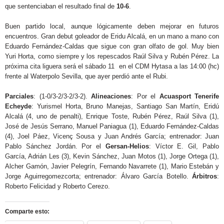
que sentenciaban el resultado final de
10-6
.
Buen partido local, aunque lógicamente deben mejorar en futuros
encuentros. Gran debut goleador de Eridu Alcalá, en un mano a mano con
Eduardo Fernández-Caldas que sigue con gran olfato de gol. Muy bien
Yuri Horta, como siempre y los repescados Raúl Silva y Rubén Pérez. La
próxima cita liguera será el sábado 11 en el CDM Hytasa a las 14:00 (hc)
frente al Waterpolo Sevilla, que ayer perdió ante el Rubi.
Parciales
: (1-0/3-2/3-2/3-2).
Alineaciones
: Por el
Acuasport Tenerife
Echeyde
: Yurismel Horta, Bruno Manejas, Santiago San Martín, Eridú
Alcalá (4, uno de penalti), Enrique Toste, Rubén Pérez, Raúl Silva (1),
José de Jesús Serrano, Manuel Paniagua (1), Eduardo Fernández-Caldas
(4), Joel Páez, Vicenç Sousa y Juan Andrés García; entrenador: Juan
Pablo Sánchez Jordán. Por el
Gersan-Helios
: Víctor E. Gil, Pablo
García, Adrián Les (3), Kevin Sánchez, Juan Motos (1), Jorge Ortega (1),
Alcher Gamón, Javier Pelegrín, Fernando Navarrete (1), Mario Estebán y
Jorge Aguirregomezcorta; entrenador: Álvaro García Botello.
Árbitros
:
Roberto Felicidad y Roberto Cerezo.
Comparte esto: