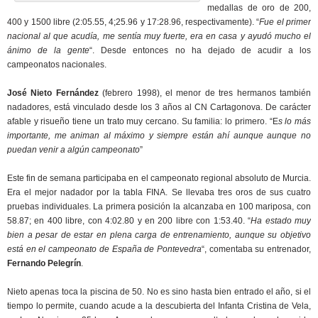
medallas de oro de 200,
400 y 1500 libre (2:05.55, 4;25.96 y 17:28.96, respectivamente). “
Fue el primer
nacional al que acudía, me sentía muy fuerte, era en casa y ayudó mucho el
ánimo de la gente
“. Desde entonces no ha dejado de acudir a los
campeonatos nacionales.
José Nieto Fernández
(febrero 1998), el menor de tres hermanos también
nadadores, está vinculado desde los 3 años al CN Cartagonova. De carácter
afable y risueño tiene un trato muy cercano. Su familia: lo primero. “E
s lo más
importante, me animan al máximo y siempre están ahí aunque aunque no
puedan venir a algún campeonato
”
Este fin de semana participaba en el campeonato regional absoluto de Murcia.
Era el mejor nadador por la tabla FINA. Se llevaba tres oros de sus cuatro
pruebas individuales. La primera posición la alcanzaba en 100 mariposa, con
58.87; en 400 libre, con 4:02.80 y en 200 libre con 1:53.40. “
Ha estado muy
bien a pesar de estar en plena carga de entrenamiento, aunque su objetivo
está en el campeonato de España de Pontevedra
“, comentaba su entrenador,
Fernando Pelegrín
.
Nieto apenas toca la piscina de 50. No es sino hasta bien entrado el año, si el
tiempo lo permite, cuando acude a la descubierta del Infanta Cristina de Vela,