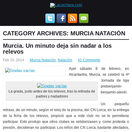
CATEGORY ARCHIVES:
MURCIA NATACIÓN
Murcia. Un minuto deja sin nadar a los
relevos
Feb 10, 2014
Murcia Natación
,
Natación
41 Comments
Ayer sábado 8 de febrero, en
Alcantarilla, Murcia, se celebró la 4ª
Jornada de liga
prebenjamín-
La grada, justo antes de los relevos, tras la retirada de
benjamín-alevín.
padres y nadadores
Un pequeño
retraso, de un minuto, según el reloj de la piscina, del CN Lorca, en la entrega
de la ficha de los relevos, propició que a este club no se le permitiese
participar. Esto produjo que otros clubes se solidarizasen y, como protesta o
presión, decidieran no participar. Los niños del CN Lorca, bastante afectados,