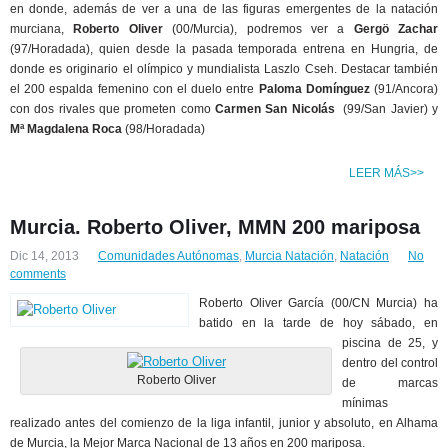
en donde, además de ver a una de las figuras emergentes de la natación
murciana,
Roberto Oliver
(00/Murcia), podremos ver a
Gergö Zachar
(97/Horadada), quien desde la pasada temporada entrena en Hungria, de
donde es originario el olímpico y mundialista Laszlo Cseh. Destacar también
el 200 espalda femenino con el duelo entre
Paloma Domínguez
(91/Ancora)
con dos rivales que prometen como
Carmen San Nicolás
(99/San Javier) y
Mª Magdalena Roca
(98/Horadada)
LEER MÁS>>
Murcia. Roberto Oliver, MMN 200 mariposa
Dic 14, 2013
Comunidades Autónomas
,
Murcia Natación
,
Natación
No
comments
Roberto Oliver García (00/CN Murcia) ha
batido en la tarde de hoy sábado, en
piscina de 25, y
dentro del control
Roberto Oliver
de marcas
mínimas
realizado antes del comienzo de la liga infantil, junior y absoluto, en Alhama
de Murcia, la Mejor Marca Nacional de 13 años en 200 mariposa.