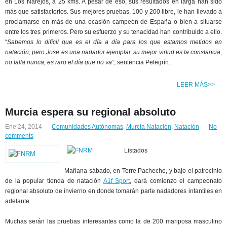
en Los Narejos, a 25 kms. A pesar de eso, sus resultados en larga han sido
más que satisfactorios. Sus mejores pruebas, 100 y 200 libre, le han llevado a
proclamarse en más de una ocasión campeón de España o bien a situarse
entre los tres primeros. Pero su esfuerzo y su tenacidad han contribuido a ello.
“
Sabemos lo difícil que es el día a día para los que estamos metidos en
natación, pero Jose es una nadador ejemplar, su mejor virtud es la constancia,
no falla nunca, es raro el día que no va
“, sentencia Pelegrín.
LEER MÁS>>
Murcia espera su regional absoluto
Ene 24, 2014
Comunidades Autónomas
,
Murcia Natación
,
Natación
No
comments
Listados
Mañana sábado, en Torre Pachecho, y bajo el patrocinio
de la popular tienda de natación
A1f Sport
, dará comienzo el campeonato
regional absoluto de invierno en donde tomarán parte nadadores infantiles en
adelante.
Muchas serán las pruebas interesantes como la de 200 mariposa masculino